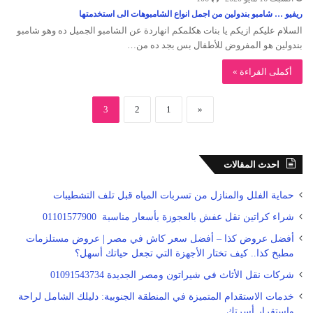
ريفيو … شامبو بندولين من اجمل انواع الشامبوهات الى استخدمتها
السلام عليكم ازيكم يا بنات هكلمكم انهاردة عن الشامبو الجميل ده وهو شامبو
بندولين هو المفروض للأطفال بس بجد ده من…
أكملى القراءة »
3
2
1
«
احدث المقالات
حماية الفلل والمنازل من تسربات المياه قبل تلف التشطيبات
شراء كراتين نقل عفش بالعجوزة بأسعار مناسبة 01101577900
أفضل عروض كذا – أفضل سعر كاش في مصر | عروض مستلزمات
مطبخ كذا.. كيف تختار الأجهزة التي تجعل حياتك أسهل؟
شركات نقل الأثاث في شيراتون ومصر الجديدة 01091543734
خدمات الاستقدام المتميزة في المنطقة الجنوبية: دليلك الشامل لراحة
واستقرار أسرتك