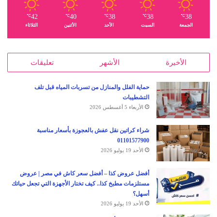
42
40
38
38
38
℃
℃
℃
℃
℃
الجمعة
السبت
الأحد
الأثنين
الثلاثاء
الأخيرة
الأشهر
تعليقات
حماية الفلل والمنازل من تسربات المياه قبل تلف
التشطيبات
الأربعاء 5 أغسطس 2026
شراء كراتين نقل عفش بالعجوزة بأسعار مناسبة
01101577900
الأحد 19 يوليو 2026
أفضل عروض كذا – أفضل سعر كاش في مصر | عروض
مستلزمات مطبخ كذا.. كيف تختار الأجهزة التي تجعل حياتك
أسهل؟
الأحد 19 يوليو 2026