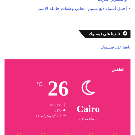
أجمل أسماء دلع تسنيم: معاني وصفات حاملة الاسم
تابعينا على فيسبوك
تابعنا على فيسبوك
الطقس
26
℃
38º - 25º
Cairo
61%
2.3 كيلومتر/ساعة
سماء صافية