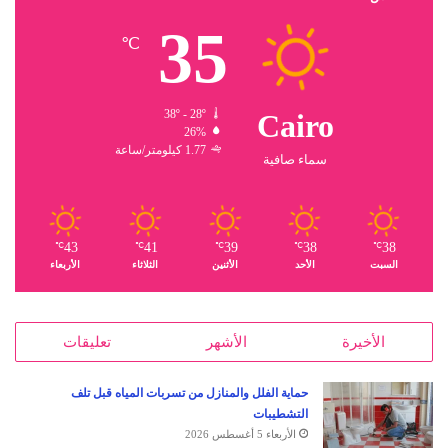
35
℃
38º - 28º
Cairo
26%
1.77 كيلومتر/ساعة
سماء صافية
43
41
39
38
38
℃
℃
℃
℃
℃
السبت
الأحد
الأثنين
الثلاثاء
الأربعاء
الأخيرة
الأشهر
تعليقات
حماية الفلل والمنازل من تسربات المياه قبل تلف
التشطيبات
الأربعاء 5 أغسطس 2026