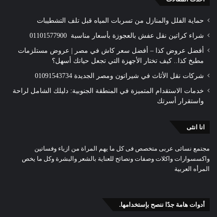
حماية الفلل والمنازل من تسربات المياه قبل تلف التشطيبات
شراء كراتين نقل عفش بالعجوزة بأسعار مناسبة 01101577900
أفضل عروض كذا – أفضل سعر كاش في مصر | عروض مستلزمات
مطبخ كذا.. كيف تختار الأجهزة التي تجعل حياتك أسهل؟
شركات نقل الأثاث في شيراتون ومصر الجديدة 01091543734
خدمات الاستقدام المتميزة في المنطقة الجنوبية: دليلك الشامل لراحة
واستقرار أسرتك
انا انثى
مجتمع نسائى عربى متخصص فى كل ما يهم المراة من ازياء وفساتين
واكسسوارات واكلات وصفات ونصائح للعناية بالشعر والبشرة وكل ما يخص
المرأه العربية
أدوات هامة جدًا ننصح بإستخدامها.