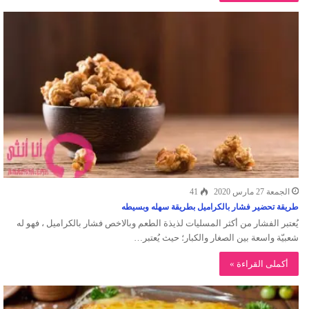
الجمعة 27 مارس 2020
41
طريقة تحضير فشار بالكراميل بطريقة سهله وبسيطه
يُعتبر الفشار من أكثر المسليات لذيذة الطعم وبالاخص فشار بالكراميل ، فهو له
شعبيّة واسعة بين الصغار والكبار؛ حيث يُعتبر…
أكملى القراءة »