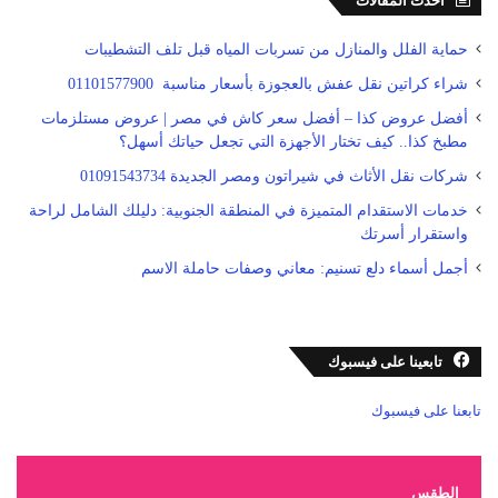
احدث المقالات
حماية الفلل والمنازل من تسربات المياه قبل تلف التشطيبات
شراء كراتين نقل عفش بالعجوزة بأسعار مناسبة 01101577900
أفضل عروض كذا – أفضل سعر كاش في مصر | عروض مستلزمات
مطبخ كذا.. كيف تختار الأجهزة التي تجعل حياتك أسهل؟
شركات نقل الأثاث في شيراتون ومصر الجديدة 01091543734
خدمات الاستقدام المتميزة في المنطقة الجنوبية: دليلك الشامل لراحة
واستقرار أسرتك
أجمل أسماء دلع تسنيم: معاني وصفات حاملة الاسم
تابعينا على فيسبوك
تابعنا على فيسبوك
الطقس