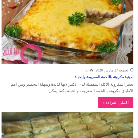
الجمعة 27 مارس 2020
53
صينية مكرونة باللحمة المفرومة والجبنة
تعتبر المكرونة الاكله المفضلة لدى الكثير لانها لذيذة وسهلة التحضير ومن اهم
الاطباق مكرونة باللحمة المفرومة والجبنة ، كما يمكن…
أكملى القراءة »