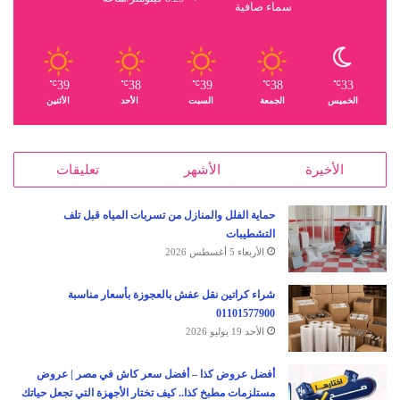
سماء صافية
39
38
39
38
33
℃
℃
℃
℃
℃
الخميس
الجمعة
السبت
الأحد
الأثنين
الأخيرة
الأشهر
تعليقات
حماية الفلل والمنازل من تسربات المياه قبل تلف
التشطيبات
الأربعاء 5 أغسطس 2026
شراء كراتين نقل عفش بالعجوزة بأسعار مناسبة
01101577900
الأحد 19 يوليو 2026
أفضل عروض كذا – أفضل سعر كاش في مصر | عروض
مستلزمات مطبخ كذا.. كيف تختار الأجهزة التي تجعل حياتك