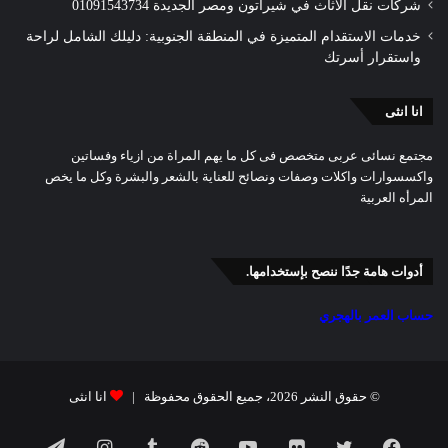
شركات نقل الأثاث في شيراتون ومصر الجديدة 01091543734
خدمات الاستقدام المتميزة في المنطقة الجنوبية: دليلك الشامل لراحة
واستقرار أسرتك
انا انثى
مجتمع نسائى عربى متخصص فى كل ما يهم المراة من ازياء وفساتين
واكسسوارات واكلات وصفات ونصائح للعناية بالشعر والبشرة وكل ما يخص
المرأه العربية
أدوات هامة جدًا ننصح بإستخدامها.
حساب العمر بالهجري
© حقوق النشر 2026، جميع الحقوق محفوظة |
انا انثى
فيسبوك
تويتر
صور
يوتيوب
انستقرام
تيلقرام