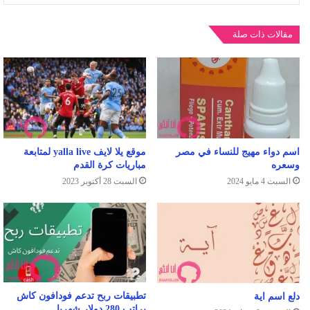
مقالات ذات صلة
اسم دواء مهيج للنساء في مصر
موقع يلا لايف yalla live لمتابعة
وسعره
مباريات كرة القدم
السبت 4 مايو 2024
السبت 28 أكتوبر 2023
تطبيقات ربح تدعم فودافون كاش
دلع اسم اية
براتب 280 دولار شهريا