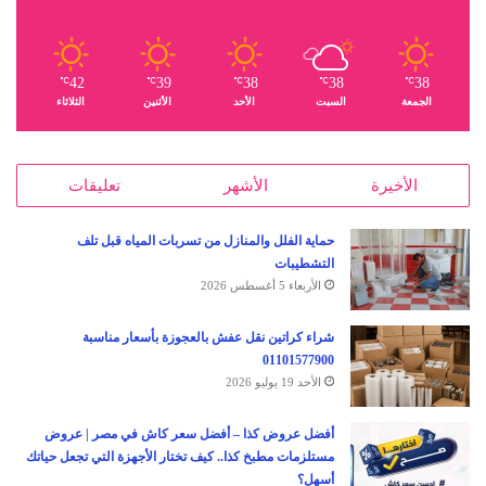
42
39
38
38
38
℃
℃
℃
℃
℃
الجمعة
السبت
الأحد
الأثنين
الثلاثاء
الأخيرة
الأشهر
تعليقات
حماية الفلل والمنازل من تسربات المياه قبل تلف
التشطيبات
الأربعاء 5 أغسطس 2026
شراء كراتين نقل عفش بالعجوزة بأسعار مناسبة
01101577900
الأحد 19 يوليو 2026
أفضل عروض كذا – أفضل سعر كاش في مصر | عروض
مستلزمات مطبخ كذا.. كيف تختار الأجهزة التي تجعل حياتك
أسهل؟