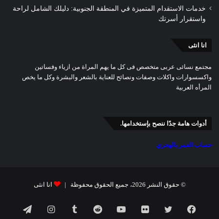
خدمات الاستقدام المتميزة في المنطقة الجنوبية: دليلك الشامل لراحة
واستقرار أسرتك
انا انثى
مجتمع نسائى عربى متخصص فى كل ما يهم المراة من ازياء وفساتين
واكسسوارات واكلات وصفات ونصائح للعناية بالشعر والبشرة وكل ما يخص
المرأه العربية
أدوات هامة جدًا ننصح بإستخدامها.
حساب العمر بالهجري
© حقوق النشر 2026، جميع الحقوق محفوظة |
انا انثى
فيسبوك
تويتر
صور
يوتيوب
انستقرام
تيلقرام