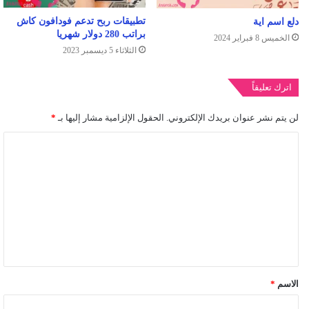
تطبيقات ربح تدعم فودافون كاش
دلع اسم اية
براتب 280 دولار شهريا
الخميس 8 فبراير 2024
الثلاثاء 5 ديسمبر 2023
اترك تعليقاً
لن يتم نشر عنوان بريدك الإلكتروني.
الحقول الإلزامية مشار إليها بـ
*
ا
ل
ت
ع
ل
ي
ق
الاسم
*
*