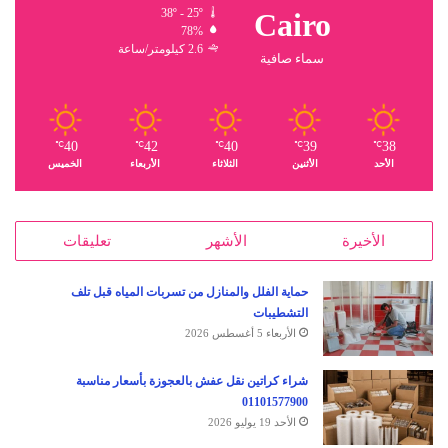
38º - 25º
Cairo
78%
2.6 كيلومتر/ساعة
سماء صافية
40
42
40
39
38
℃
℃
℃
℃
℃
الأحد
الأثنين
الثلاثاء
الأربعاء
الخميس
الأخيرة
الأشهر
تعليقات
حماية الفلل والمنازل من تسربات المياه قبل تلف
التشطيبات
الأربعاء 5 أغسطس 2026
شراء كراتين نقل عفش بالعجوزة بأسعار مناسبة
01101577900
الأحد 19 يوليو 2026