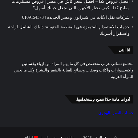
أفضل عروض كذا – أفضل سعر كاش في مصر | عروض مستلزمات
مطبخ كذا.. كيف تختار الأجهزة التي تجعل حياتك أسهل؟
شركات نقل الأثاث في شيراتون ومصر الجديدة 01091543734
خدمات الاستقدام المتميزة في المنطقة الجنوبية: دليلك الشامل لراحة
واستقرار أسرتك
انا انثى
مجتمع نسائى عربى متخصص فى كل ما يهم المراة من ازياء وفساتين
واكسسوارات واكلات وصفات ونصائح للعناية بالشعر والبشرة وكل ما يخص
المرأه العربية
أدوات هامة جدًا ننصح بإستخدامها.
حساب العمر بالهجري
© حقوق النشر 2026، جميع الحقوق محفوظة |
انا انثى