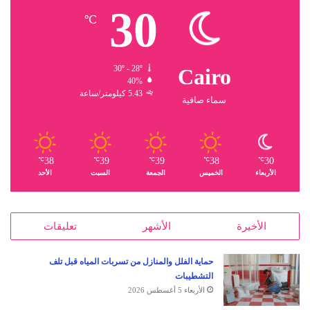
30
℃
30º - 28º
Cairo
40%
5.43 كيلومتر/ساعة
سماء صافية
38
39
39
38
30
℃
℃
℃
℃
℃
الأربعاء
الخميس
الجمعة
السبت
الأحد
الأخيرة
الأشهر
تعليقات
حماية الفلل والمنازل من تسربات المياه قبل تلف
التشطيبات
الأربعاء 5 أغسطس 2026