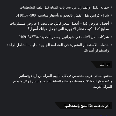
حماية الفلل والمنازل من تسربات المياه قبل تلف التشطيبات
شراء كراتين نقل عفش بالعجوزة بأسعار مناسبة 01101577900
أفضل عروض كذا – أفضل سعر كاش في مصر | عروض مستلزمات
مطبخ كذا.. كيف تختار الأجهزة التي تجعل حياتك أسهل؟
شركات نقل الأثاث في شيراتون ومصر الجديدة 01091543734
خدمات الاستقدام المتميزة في المنطقة الجنوبية: دليلك الشامل لراحة
واستقرار أسرتك
انا انثى
مجتمع نسائى عربى متخصص فى كل ما يهم المراة من ازياء وفساتين
واكسسوارات واكلات وصفات ونصائح للعناية بالشعر والبشرة وكل ما يخص
المرأه العربية
أدوات هامة جدًا ننصح بإستخدامها.