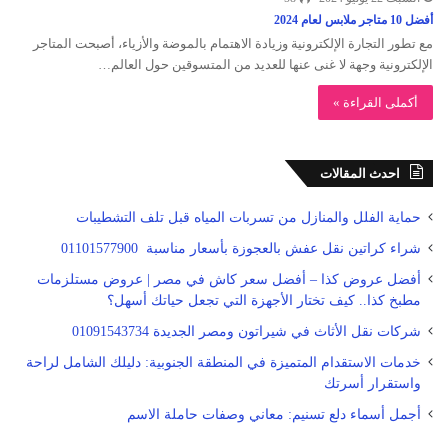
أفضل 10 متاجر ملابس لعام 2024
مع تطور التجارة الإلكترونية وزيادة الاهتمام بالموضة والأزياء، أصبحت المتاجر
الإلكترونية وجهة لا غنى عنها للعديد من المتسوقين حول العالم…
أكملى القراءة »
احدث المقالات
حماية الفلل والمنازل من تسربات المياه قبل تلف التشطيبات
شراء كراتين نقل عفش بالعجوزة بأسعار مناسبة 01101577900
أفضل عروض كذا – أفضل سعر كاش في مصر | عروض مستلزمات
مطبخ كذا.. كيف تختار الأجهزة التي تجعل حياتك أسهل؟
شركات نقل الأثاث في شيراتون ومصر الجديدة 01091543734
خدمات الاستقدام المتميزة في المنطقة الجنوبية: دليلك الشامل لراحة
واستقرار أسرتك
أجمل أسماء دلع تسنيم: معاني وصفات حاملة الاسم