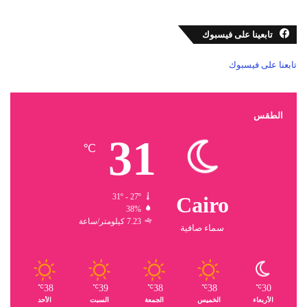
تابعينا على فيسبوك
تابعنا على فيسبوك
الطقس
31
℃
31º - 27º
Cairo
38%
7.23 كيلومتر/ساعة
سماء صافية
38
39
38
38
30
℃
℃
℃
℃
℃
الأربعاء
الخميس
الجمعة
السبت
الأحد