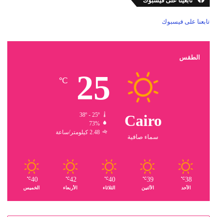
تابعينا على فيسبوك
تابعنا على فيسبوك
الطقس
25
℃
38º - 25º
Cairo
73%
2.48 كيلومتر/ساعة
سماء صافية
40
42
40
39
38
℃
℃
℃
℃
℃
الأحد
الأثنين
الثلاثاء
الأربعاء
الخميس