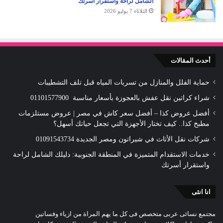
الشامل لراحة واستقرار أسرتك
الثلاثاء 7 يوليو 2026
أحدث المقالات
حماية الفلل والمنازل من تسربات المياه قبل تلف التشطيبات
شراء كراتين نقل عفش بالعجوزة بأسعار مناسبة 01101577900
أفضل عروض كذا – أفضل سعر كاش في مصر | عروض مستلزمات
مطبخ كذا.. كيف تختار الأجهزة التي تجعل حياتك أسهل؟
شركات نقل الأثاث في شيراتون ومصر الجديدة 01091543734
خدمات الاستقدام المتميزة في المنطقة الجنوبية: دليلك الشامل لراحة
واستقرار أسرتك
انا انثى
مجتمع نسائى عربى متخصص فى كل ما يهم المراة من ازياء وفساتين