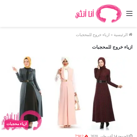
القائمة
الرئيسية
»
ازياء خروج للمحجبات
ازياء خروج للمحجبات
ازياء محجبات
الجمعة 14 أغسطس 2020
7٬912