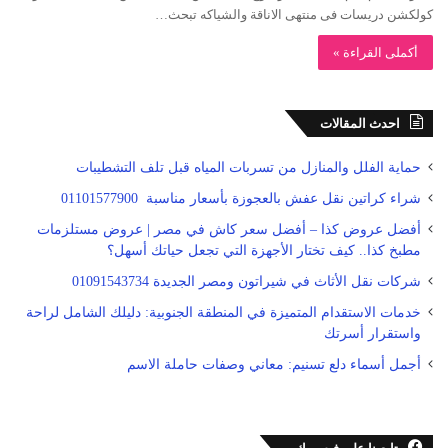
كولكشن دريسات فى منتهى الاناقة والشياكه تبحث…
أكملى القراءة »
احدث المقالات
حماية الفلل والمنازل من تسربات المياه قبل تلف التشطيبات
شراء كراتين نقل عفش بالعجوزة بأسعار مناسبة 01101577900
أفضل عروض كذا – أفضل سعر كاش في مصر | عروض مستلزمات
مطبخ كذا.. كيف تختار الأجهزة التي تجعل حياتك أسهل؟
شركات نقل الأثاث في شيراتون ومصر الجديدة 01091543734
خدمات الاستقدام المتميزة في المنطقة الجنوبية: دليلك الشامل لراحة
واستقرار أسرتك
أجمل أسماء دلع تسنيم: معاني وصفات حاملة الاسم