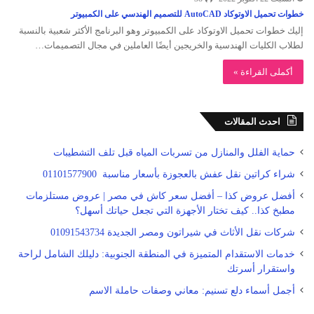
خطوات تحميل الاوتوكاد AutoCAD للتصميم الهندسي على الكمبيوتر
إليك خطوات تحميل الاوتوكاد على الكمبيوتر وهو البرنامج الأكثر شعبية بالنسبة
لطلاب الكليات الهندسية والخريجين أيضًا العاملين في مجال التصميمات…
أكملى القراءة »
احدث المقالات
حماية الفلل والمنازل من تسربات المياه قبل تلف التشطيبات
شراء كراتين نقل عفش بالعجوزة بأسعار مناسبة 01101577900
أفضل عروض كذا – أفضل سعر كاش في مصر | عروض مستلزمات
مطبخ كذا.. كيف تختار الأجهزة التي تجعل حياتك أسهل؟
شركات نقل الأثاث في شيراتون ومصر الجديدة 01091543734
خدمات الاستقدام المتميزة في المنطقة الجنوبية: دليلك الشامل لراحة
واستقرار أسرتك
أجمل أسماء دلع تسنيم: معاني وصفات حاملة الاسم