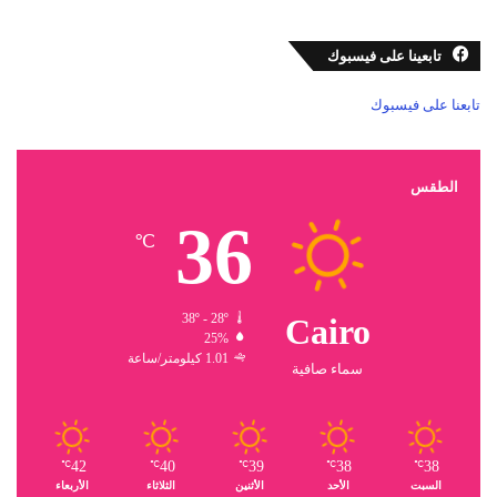
تابعينا على فيسبوك
تابعنا على فيسبوك
الطقس
36
℃
38º - 28º
Cairo
25%
1.01 كيلومتر/ساعة
سماء صافية
42
40
39
38
38
℃
℃
℃
℃
℃
السبت
الأحد
الأثنين
الثلاثاء
الأربعاء