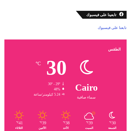
تابعينا على فيسبوك
تابعنا على فيسبوك
الطقس
30
℃
30º - 29º
Cairo
48%
5.24 كيلومتر/ساعة
سماء صافية
41
39
38
39
30
℃
℃
℃
℃
℃
الجمعة
السبت
الأحد
الأثنين
الثلاثاء