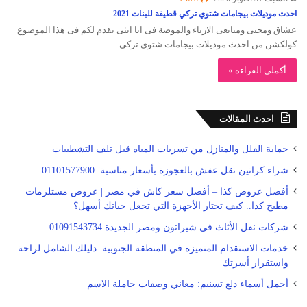
احدث موديلات بيجامات شتوي تركي قطيفة للبنات 2021
عشاق ومحبى ومتابعى الازياء والموضة فى انا انثى نقدم لكم فى هذا الموضوع
كولكشن من احدث موديلات بيجامات شتوي تركي…
أكملى القراءة »
احدث المقالات
حماية الفلل والمنازل من تسربات المياه قبل تلف التشطيبات
شراء كراتين نقل عفش بالعجوزة بأسعار مناسبة 01101577900
أفضل عروض كذا – أفضل سعر كاش في مصر | عروض مستلزمات
مطبخ كذا.. كيف تختار الأجهزة التي تجعل حياتك أسهل؟
شركات نقل الأثاث في شيراتون ومصر الجديدة 01091543734
خدمات الاستقدام المتميزة في المنطقة الجنوبية: دليلك الشامل لراحة
واستقرار أسرتك
أجمل أسماء دلع تسنيم: معاني وصفات حاملة الاسم