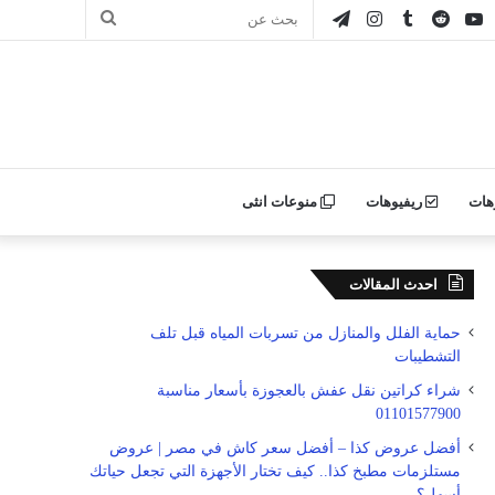
ور
يوتيوب
انستقرام
تيلقرام
بحث
ن
عن
ليكر
هات
ريفيوهات
منوعات انثى
احدث المقالات
حماية الفلل والمنازل من تسربات المياه قبل تلف
التشطيبات
شراء كراتين نقل عفش بالعجوزة بأسعار مناسبة
01101577900
أفضل عروض كذا – أفضل سعر كاش في مصر | عروض
مستلزمات مطبخ كذا.. كيف تختار الأجهزة التي تجعل حياتك
أسهل؟