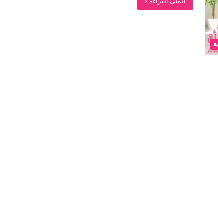
أكملى القراءة »
ة