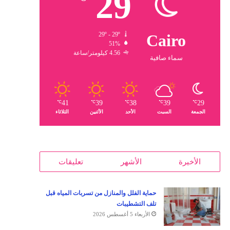
29
29º - 29º
Cairo
51%
4.56 كيلومتر/ساعة
سماء صافية
41
39
38
39
29
℃
℃
℃
℃
℃
الجمعة
السبت
الأحد
الأثنين
الثلاثاء
الأخيرة
الأشهر
تعليقات
حماية الفلل والمنازل من تسربات المياه قبل
تلف التشطيبات
الأربعاء 5 أغسطس 2026