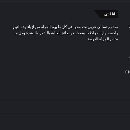
انا انثى
ت
مجتمع نسائى عربى متخصص فى كل ما يهم المراة من ازياء وفساتين
واكسسوارات واكلات وصفات ونصائح للعناية بالشعر والبشرة وكل ما
يخص المرأه العربية