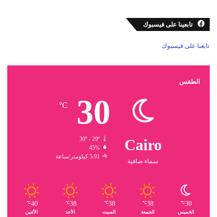
تابعينا على فيسبوك
تابعنا على فيسبوك
الطقس
30
℃
30º - 29º
Cairo
45%
5.91 كيلومتر/ساعة
سماء صافية
40
38
38
38
30
℃
℃
℃
℃
℃
الخميس
الجمعة
السبت
الأحد
الأثنين