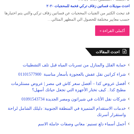
احدث موديلات فساتين زفاف تركي فخمة للمحجبات ٢٠٢٠
قد تبحث الكثير من الفتيات المحجبات عن فساتين زفاف تركي والتي يتم اختيارها
حسب معايير مختلفة للحصول الي المظهر المثالي…
أكملى القراءة »
احدث المقالات
حماية الفلل والمنازل من تسربات المياه قبل تلف التشطيبات
شراء كراتين نقل عفش بالعجوزة بأسعار مناسبة 01101577900
أفضل عروض كذا – أفضل سعر كاش في مصر | عروض مستلزمات
مطبخ كذا.. كيف تختار الأجهزة التي تجعل حياتك أسهل؟
شركات نقل الأثاث في شيراتون ومصر الجديدة 01091543734
خدمات الاستقدام المتميزة في المنطقة الجنوبية: دليلك الشامل لراحة
واستقرار أسرتك
أجمل أسماء دلع تسنيم: معاني وصفات حاملة الاسم