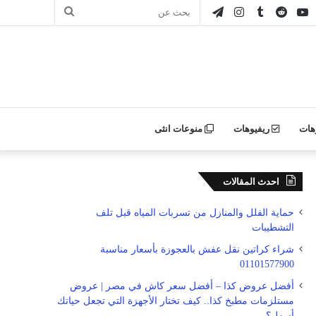
ور
يوتيوب
انستقرام
تيلقرام
بحث
ن
عن
ليكر
هات
ريفيوهات
منوعات انثى
احدث المقالات
حماية الفلل والمنازل من تسربات المياه قبل تلف
التشطيبات
شراء كراتين نقل عفش بالعجوزة بأسعار مناسبة
01101577900
أفضل عروض كذا – أفضل سعر كاش في مصر | عروض
مستلزمات مطبخ كذا.. كيف تختار الأجهزة التي تجعل حياتك
أسهل؟