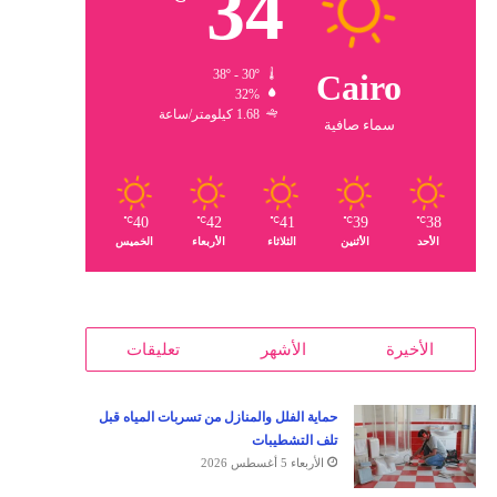
34
38º - 30º
Cairo
32%
1.68 كيلومتر/ساعة
سماء صافية
40
42
41
39
38
℃
℃
℃
℃
℃
الأحد
الأثنين
الثلاثاء
الأربعاء
الخميس
الأخيرة
الأشهر
تعليقات
حماية الفلل والمنازل من تسربات المياه قبل
تلف التشطيبات
الأربعاء 5 أغسطس 2026