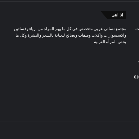
انا انثى
ت
مجتمع نسائى عربى متخصص فى كل ما يهم المراة من ازياء وفساتين
واكسسوارات واكلات وصفات ونصائح للعناية بالشعر والبشرة وكل ما
يخص المرأه العربية