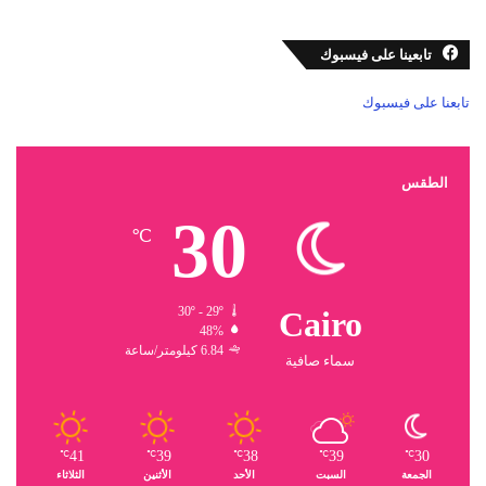
تابعينا على فيسبوك
تابعنا على فيسبوك
الطقس
30
℃
30º - 29º
Cairo
48%
6.84 كيلومتر/ساعة
سماء صافية
41
39
38
39
30
℃
℃
℃
℃
℃
الجمعة
السبت
الأحد
الأثنين
الثلاثاء