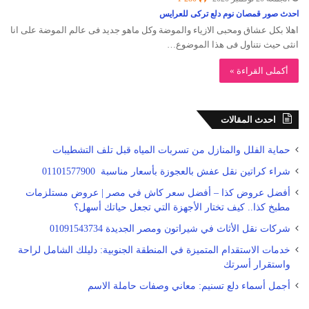
احدث صور قمصان نوم دلع تركى للعرايس
اهلا بكل عشاق ومحبى الازياء والموضة وكل ماهو جديد فى عالم الموضة على انا
انثى حيث نتناول فى هذا الموضوع…
أكملى القراءة »
احدث المقالات
حماية الفلل والمنازل من تسربات المياه قبل تلف التشطيبات
شراء كراتين نقل عفش بالعجوزة بأسعار مناسبة 01101577900
أفضل عروض كذا – أفضل سعر كاش في مصر | عروض مستلزمات
مطبخ كذا.. كيف تختار الأجهزة التي تجعل حياتك أسهل؟
شركات نقل الأثاث في شيراتون ومصر الجديدة 01091543734
خدمات الاستقدام المتميزة في المنطقة الجنوبية: دليلك الشامل لراحة
واستقرار أسرتك
أجمل أسماء دلع تسنيم: معاني وصفات حاملة الاسم