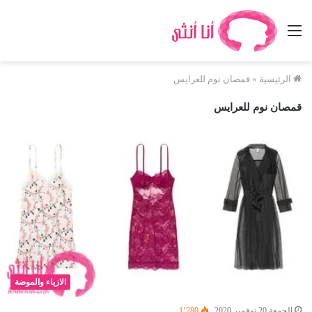
القائمة
الرئيسية
»
قمصان نوم للعرايس
قمصان نوم للعرايس
الازياء والموضة
الجمعة 20 نوفمبر 2020
1٬280