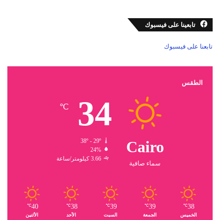
تابعينا على فيسبوك
تابعنا على فيسبوك
الطقس
34
℃
38º - 29º
Cairo
24%
3.66 كيلومتر/ساعة
سماء صافية
40
38
39
39
38
℃
℃
℃
℃
℃
الخميس
الجمعة
السبت
الأحد
الأثنين