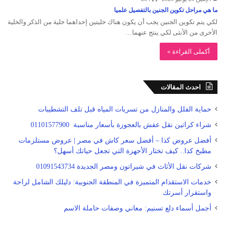
ما هي مراحل تكوين الجنين بالتفصيل علميا
لكي يتم تكوين الجنين يجب أن يكون هناك خليتين إحداهما خلية من الذكر والخلية
الأخرى من الأنثى لكي ينتج عنهما…
أكملى القراءة »
احدث المقالات
حماية الفلل والمنازل من تسربات المياه قبل تلف التشطيبات
شراء كراتين نقل عفش بالعجوزة بأسعار مناسبة 01101577900
أفضل عروض كذا – أفضل سعر كاش في مصر | عروض مستلزمات
مطبخ كذا.. كيف تختار الأجهزة التي تجعل حياتك أسهل؟
شركات نقل الأثاث في شيراتون ومصر الجديدة 01091543734
خدمات الاستقدام المتميزة في المنطقة الجنوبية: دليلك الشامل لراحة
واستقرار أسرتك
أجمل أسماء دلع تسنيم: معاني وصفات حاملة الاسم