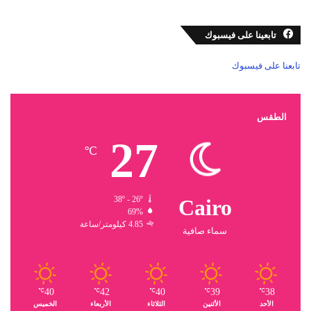
تابعينا على فيسبوك
تابعنا على فيسبوك
الطقس
27
℃
38º - 26º
Cairo
69%
4.85 كيلومتر/ساعة
سماء صافية
40
42
40
39
38
℃
℃
℃
℃
℃
الأحد
الأثنين
الثلاثاء
الأربعاء
الخميس