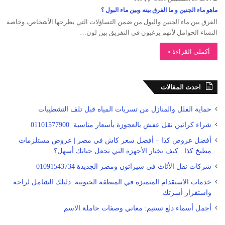
ماهو ماء الجنين و ما الفرق بينه وبين ماء البول ؟
الفرق بين ماء الجنين والبول من ضمن التساؤلات التي يطرحها الأشخاص، وخاصة
النساء الحوامل لأنهم يرغبون في التفريق بين لون…
أكملى القراءة »
احدث المقالات
حماية الفلل والمنازل من تسربات المياه قبل تلف التشطيبات
شراء كراتين نقل عفش بالعجوزة بأسعار مناسبة 01101577900
أفضل عروض كذا – أفضل سعر كاش في مصر | عروض مستلزمات
مطبخ كذا.. كيف تختار الأجهزة التي تجعل حياتك أسهل؟
شركات نقل الأثاث في شيراتون ومصر الجديدة 01091543734
خدمات الاستقدام المتميزة في المنطقة الجنوبية: دليلك الشامل لراحة
واستقرار أسرتك
أجمل أسماء دلع تسنيم: معاني وصفات حاملة الاسم