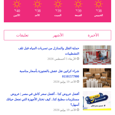
40
38
39
39
38
℃
℃
℃
℃
℃
الخميس
الجمعة
السبت
الأحد
الأثنين
الأخيرة
الأشهر
تعليقات
حماية الفلل والمنازل من تسربات المياه قبل تلف
التشطيبات
الأربعاء 5 أغسطس 2026
شراء كراتين نقل عفش بالعجوزة بأسعار مناسبة
01101577900
الأحد 19 يوليو 2026
أفضل عروض كذا – أفضل سعر كاش في مصر | عروض
مستلزمات مطبخ كذا.. كيف تختار الأجهزة التي تجعل حياتك
أسهل؟
الأحد 19 يوليو 2026