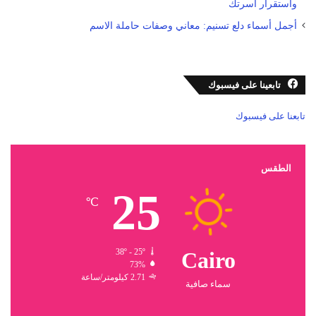
واستقرار أسرتك
أجمل أسماء دلع تسنيم: معاني وصفات حاملة الاسم
تابعينا على فيسبوك
تابعنا على فيسبوك
الطقس
25
℃
38º - 25º
Cairo
73%
2.71 كيلومتر/ساعة
سماء صافية