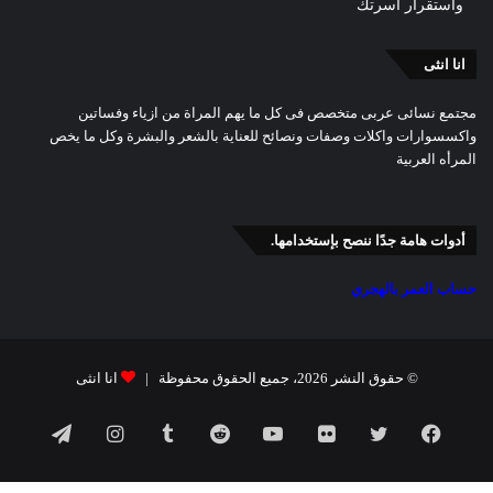
واستقرار أسرتك
انا انثى
مجتمع نسائى عربى متخصص فى كل ما يهم المراة من ازياء وفساتين
واكسسوارات واكلات وصفات ونصائح للعناية بالشعر والبشرة وكل ما يخص
المرأه العربية
أدوات هامة جدًا ننصح بإستخدامها.
حساب العمر بالهجري
© حقوق النشر 2026، جميع الحقوق محفوظة |
انا انثى
فيسبوك
تويتر
صور
يوتيوب
انستقرام
تيلقرام
من