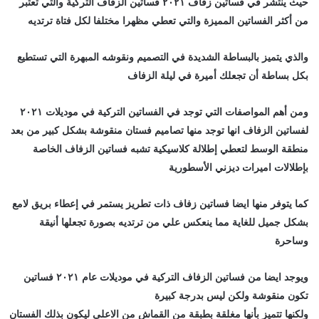
حيث ينتشر في فساتين زفاف ٢٠٢١ فساتين الزفاف التركية والتي تعتبر
من أكثر الفساتين المميزة والتي تعطي مظهرا مختلفا لكل فتاة ترتديه
والذي يتميز بالبساطة الشديدة في التصميم ونقوشه المبهرة التي تستطيع
بكل بساطة أن تجعلك أميرة في ليلة الزفاف
ومن أهم المواصفات التي توجد في الفساتين التركية في موديلات ٢٠٢١
لفساتين الزفاف انها توجد منها تصاميم فستان منقوشة بشكل كبير من بعد
منطقة الوسط لتعطي إطلالة كلاسيكية تشبه فساتين الزفاف الخاصة
بإطلالات اميرات ديزني الأسطورية
كما يتوفر منها ايضا فساتين زفاف ذات تطريز يستمر في إعطاء بريق لامع
بشكل جميل للغاية مما ينعكس علي من ترتديه بصورة تجعلها أنيقة
وساحرة
ويوجد ايضا من فساتين الزفاف التركية في موديلات عام ٢٠٢١ فساتين
تكون منقوشة ولكن ليس بدرجة كبيرة
ولكنها تتميز بأنها مغلقة بطبقة من القماش من الاعلى ليكون بذلك الفستان