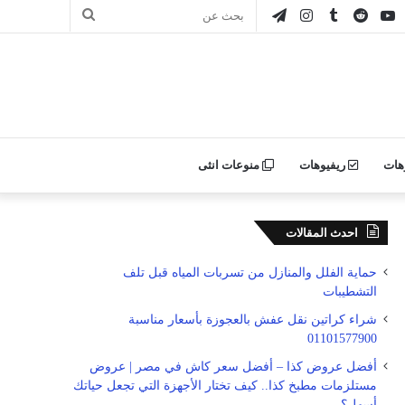
ور
يوتيوب
انستقرام
تيلقرام
بحث
ن
عن
ليكر
هات
ريفيوهات
منوعات انثى
احدث المقالات
حماية الفلل والمنازل من تسربات المياه قبل تلف
التشطيبات
شراء كراتين نقل عفش بالعجوزة بأسعار مناسبة
01101577900
أفضل عروض كذا – أفضل سعر كاش في مصر | عروض
مستلزمات مطبخ كذا.. كيف تختار الأجهزة التي تجعل حياتك
أسهل؟