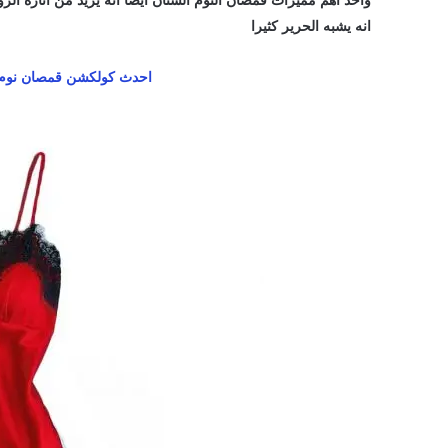
واحد اهم مميزات قمصان النوم الستان ايضا انه يزيد من اثارة الزوج
انه يشبه الحرير كثيرا
احدث كولكشن قمصان نوم ترك