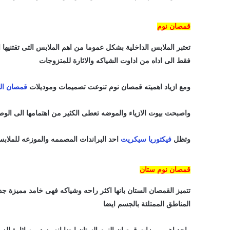
قمصان نوم
تعتبر الملابس الداخلية بشكل عموما من اهم الملابس التى تقتنيها
فقط الى اداه من اداوت الشياكه والاثارة للمتزوجات
ومع ازياد اهميته قمصان نوم تنوعت تصميمات وموديلات
قمصان ال
واصبحت بيوت الازياء والموضه تعطى الكثير من اهتمامها الى ال
وتظل
فيكتوريا سيكريت
احد البراندات المصممه والموزعه للملابس 
قمصان نوم ستان
تتميز القمصان الستان بانها اكثر راحه وشياكه فهى خامد مميزة جدا
المناطق الممتلئة بالجسم ايضا