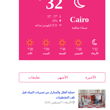
32
32º - 27º
Cairo
33%
8.51 كيلومتر/ساعة
سماء صافية
38
39
38
38
32
℃
℃
℃
℃
℃
الأربعاء
الخميس
الجمعة
السبت
الأحد
الأخيرة
الأشهر
تعليقات
حماية الفلل والمنازل من تسربات المياه قبل
تلف التشطيبات
الأربعاء 5 أغسطس 2026