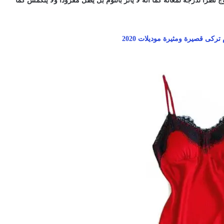
 نظرا لدرجه لمعانه كما انه لا يأثر بالنوم بل يظل مفرودا ولا ينكمش كما
ى قصيرة ومثيرة موديلات 2020