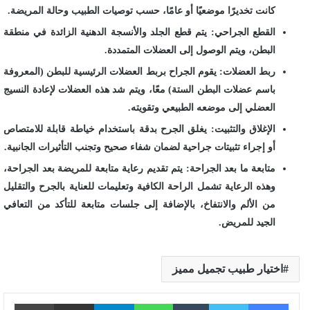
كانت تخديرًا موضعيًا أو عامًا، حسب توصيات الطبيب وحالة المريضة.
القطع الجراحي: يتم قطع الجلد والأنسجة الدهنية الزائدة في منطقة
البطن، ويتم الوصول إلى العضلات المتمددة.
ربط العضلات: يقوم الجراح بربط العضلات الرئيسية للبطن (المعروفة
باسم عضلات البطن الستة) معًا، ويتم شد هذه العضلات لإعادة النسيج
العضلي إلى موضعه الطبيعي وتقويته.
الإغلاق والتثبيت: يغلق الجرح بدقة باستخدام خياطة قابلة للامتصاص
أو إجراء تثبيتات جراحية لضمان شفاء صحيح وتجنب التأثيرات الجانبية.
متابعة ما بعد الجراحة: يتم تقديم رعاية متابعة للمريضة بعد الجراحة،
وهذه الرعاية تشمل الراحة الكافية وتعليمات للعناية بالجرح والتقليل
من الألم والانتفاخ، بالإضافة إلى جلسات متابعة للتأكد من التعافي
الجيد للمريض.
اختيار طبيب تجميل مميز
فيسبوك
تويتر
واتساب
تيلقرام
مشاركة عبر البريد
طباع