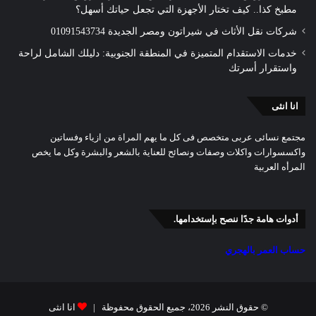
مطبخ كذا.. كيف تختار الأجهزة التي تجعل حياتك أسهل؟
شركات نقل الأثاث في شيراتون ومصر الجديدة 01091543734
خدمات الاستقدام المتميزة في المنطقة الجنوبية: دليلك الشامل لراحة
واستقرار أسرتك
انا انثى
مجتمع نسائى عربى متخصص فى كل ما يهم المراة من ازياء وفساتين
واكسسوارات واكلات وصفات ونصائح للعناية بالشعر والبشرة وكل ما يخص
المرأه العربية
أدوات هامة جدًا ننصح بإستخدامها.
حساب العمر بالهجري
© حقوق النشر 2026، جميع الحقوق محفوظة |
انا انثى