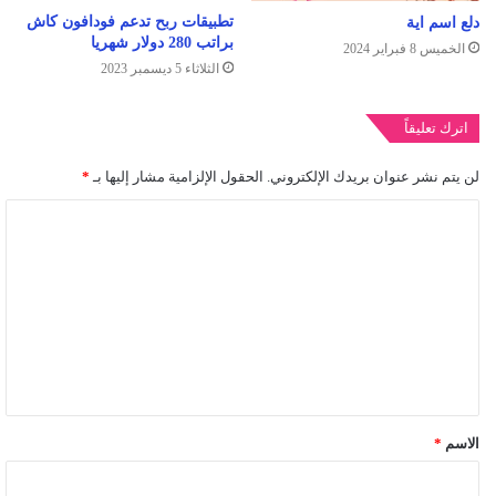
تطبيقات ربح تدعم فودافون كاش
دلع اسم اية
براتب 280 دولار شهريا
الخميس 8 فبراير 2024
الثلاثاء 5 ديسمبر 2023
اترك تعليقاً
لن يتم نشر عنوان بريدك الإلكتروني.
الحقول الإلزامية مشار إليها بـ
*
ا
ل
ت
ع
ل
ي
ق
الاسم
*
*