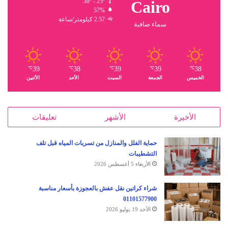
38º - 25º
Cairo
57%
2.57 كيلومتر/ساعة
سماء صافية
39
38
39
39
38
℃
℃
℃
℃
℃
الخميس
الجمعة
السبت
الأحد
الأثنين
الأخيرة
الأشهر
تعليقات
حماية الفلل والمنازل من تسربات المياه قبل تلف
التشطيبات
الأربعاء 5 أغسطس 2026
شراء كراتين نقل عفش بالعجوزة بأسعار مناسبة
01101577900
الأحد 19 يوليو 2026