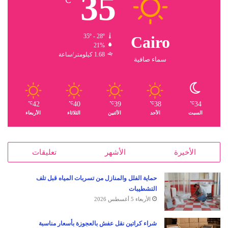
35
℃
35º - 28º
Cairo
21%
1.68 كيلومتر/ساعة
سماء صافية
42
40
39
38
34
℃
℃
℃
℃
℃
السبت
الأحد
الأثنين
الثلاثاء
الأربعاء
الأخيرة
الأشهر
تعليقات
حماية الفلل والمنازل من تسربات المياه قبل تلف
التشطيبات
الأربعاء 5 أغسطس 2026
شراء كراتين نقل عفش بالعجوزة بأسعار مناسبة