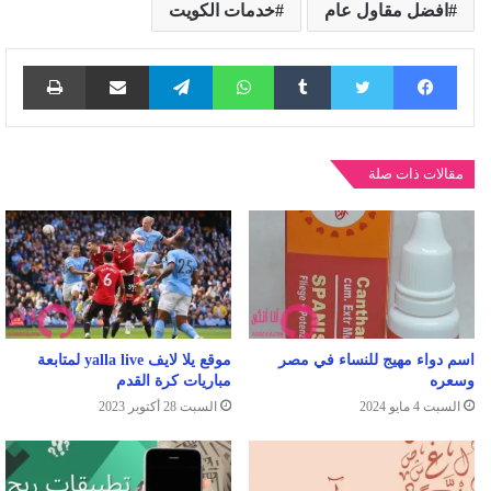
افضل مقاول عام
خدمات الكويت
فيسبوك
تويتر
واتساب
تيلقرام
مشاركة عبر البريد
طباع
مقالات ذات صلة
اسم دواء مهيج للنساء في مصر
موقع يلا لايف yalla live لمتابعة
وسعره
مباريات كرة القدم
السبت 4 مايو 2024
السبت 28 أكتوبر 2023