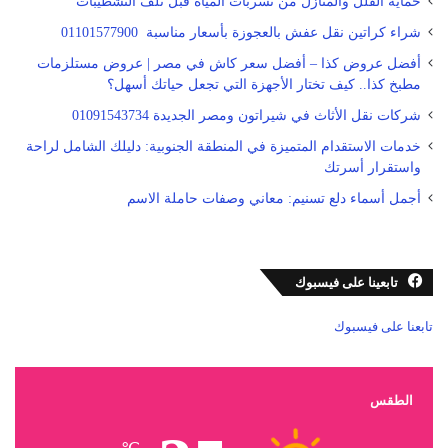
حماية الفلل والمنازل من تسربات المياه قبل تلف التشطيبات
شراء كراتين نقل عفش بالعجوزة بأسعار مناسبة 01101577900
أفضل عروض كذا – أفضل سعر كاش في مصر | عروض مستلزمات
مطبخ كذا.. كيف تختار الأجهزة التي تجعل حياتك أسهل؟
شركات نقل الأثاث في شيراتون ومصر الجديدة 01091543734
خدمات الاستقدام المتميزة في المنطقة الجنوبية: دليلك الشامل لراحة
واستقرار أسرتك
أجمل أسماء دلع تسنيم: معاني وصفات حاملة الاسم
تابعينا على فيسبوك
تابعنا على فيسبوك
الطقس