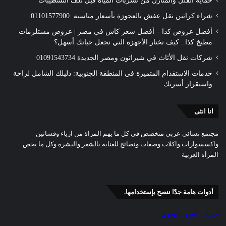
حماية الفلل والمنازل من تسربات المياه قبل تلف التشطيبات
شراء كراتين نقل عفش بالعجوزة بأسعار مناسبة 01101577900
أفضل عروض كذا – أفضل سعر كاش في مصر | عروض مستلزمات
مطبخ كذا.. كيف تختار الأجهزة التي تجعل حياتك أسهل؟
شركات نقل الأثاث في شيراتون ومصر الجديدة 01091543734
خدمات الاستقدام المتميزة في المنطقة الجنوبية: دليلك الشامل لراحة
واستقرار أسرتك
انا انثى
مجتمع نسائى عربى متخصص فى كل ما يهم المراة من ازياء وفساتين
واكسسوارات واكلات وصفات ونصائح للعناية بالشعر والبشرة وكل ما يخص
المرأه العربية
أدوات هامة جدًا ننصح بإستخدامها.
حساب العمر بالهجري