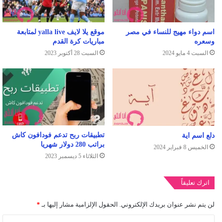
اسم دواء مهيج للنساء في مصر
موقع يلا لايف yalla live لمتابعة
وسعره
مباريات كرة القدم
السبت 4 مايو 2024
السبت 28 أكتوبر 2023
تطبيقات ربح تدعم فودافون كاش
دلع اسم اية
براتب 280 دولار شهريا
الخميس 8 فبراير 2024
الثلاثاء 5 ديسمبر 2023
اترك تعليقاً
لن يتم نشر عنوان بريدك الإلكتروني.
الحقول الإلزامية مشار إليها بـ
*
ا