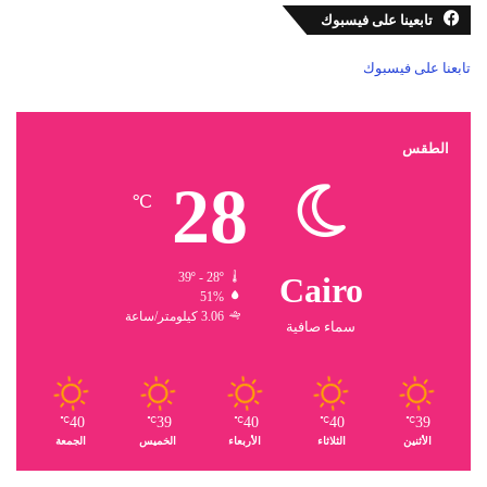
تابعينا على فيسبوك
تابعنا على فيسبوك
الطقس
28
℃
39º - 28º
Cairo
51%
3.06 كيلومتر/ساعة
سماء صافية
40
39
40
40
39
℃
℃
℃
℃
℃
الأثنين
الثلاثاء
الأربعاء
الخميس
الجمعة