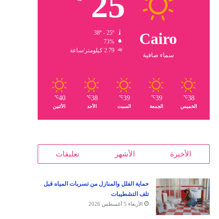
25
38º - 25º
Cairo
73%
2.79 كيلومتر/ساعة
سماء صافية
40
38
39
39
38
℃
℃
℃
℃
℃
الخميس
الجمعة
السبت
الأحد
الأثنين
الأخيرة
الأشهر
تعليقات
حماية الفلل والمنازل من تسربات المياه قبل
تلف التشطيبات
الأربعاء 5 أغسطس 2026