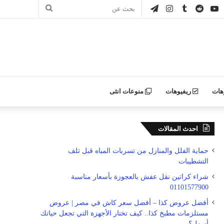
ور
يوتيوب
انستقرام
تيلقرام
بحث
ن
عن
ليكر
هات
ريفيوهات
منوعات انثى
احدث المقالات
حماية الفلل والمنازل من تسربات المياه قبل تلف
التشطيبات
شراء كراتين نقل عفش بالعجوزة بأسعار مناسبة
01101577900
أفضل عروض كذا – أفضل سعر كاش في مصر | عروض
مستلزمات مطبخ كذا.. كيف تختار الأجهزة التي تجعل حياتك
أسهل؟