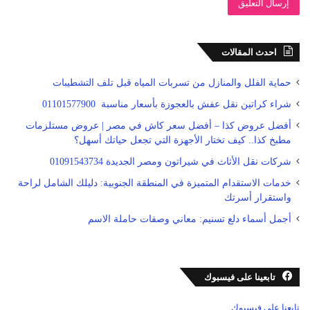
احدث المقالات
حماية الفلل والمنازل من تسربات المياه قبل تلف التشطيبات
شراء كراتين نقل عفش بالعجوزة بأسعار مناسبة 01101577900
أفضل عروض كذا – أفضل سعر كاش في مصر | عروض مستلزمات
مطبخ كذا.. كيف تختار الأجهزة التي تجعل حياتك أسهل؟
شركات نقل الأثاث في شيراتون ومصر الجديدة 01091543734
خدمات الاستقدام المتميزة في المنطقة الجنوبية: دليلك الشامل لراحة
واستقرار أسرتك
أجمل أسماء دلع تسنيم: معاني وصفات حاملة الاسم
تابعينا على فيسبوك
تابعنا على فيسبوك