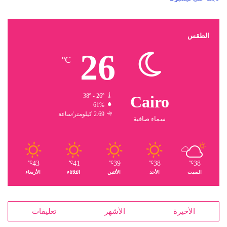
الطقس
26
℃
38º - 26º
Cairo
61%
2.69 كيلومتر/ساعة
سماء صافية
43
41
39
38
38
℃
℃
℃
℃
℃
السبت
الأحد
الأثنين
الثلاثاء
الأربعاء
الأخيرة
الأشهر
تعليقات