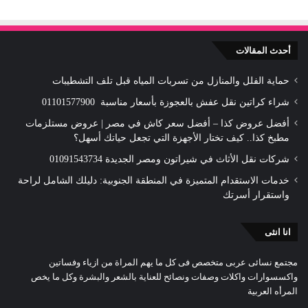
أحدث المقالات
حماية الفلل والمنازل من تسربات المياه قبل تلف التشطيبات
شراء كراتين نقل عفش بالعجوزة بأسعار مناسبة 01101577900
أفضل عروض كذا – أفضل سعر كاش في مصر | عروض مستلزمات
مطبخ كذا.. كيف تختار الأجهزة التي تجعل حياتك أسهل؟
شركات نقل الأثاث في شيراتون ومصر الجديدة 01091543734
خدمات الاستقدام المتميزة في المنطقة الجنوبية: دليلك الشامل لراحة
واستقرار أسرتك
انا انثى
مجتمع نسائى عربى متخصص فى كل ما يهم المراة من ازياء وفساتين
واكسسوارات واكلات وصفات ونصائح للعناية بالشعر والبشرة وكل ما يخص
المرأه العربية