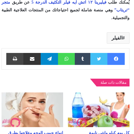
يُمكنك طلب
فيليرينا ١٢ اتش ايه فيلر التكثيف الدرجة 5
عن طريق
متجر
“تريتاب”
وهي منصة شاملة لجميع احتياجاتك من المنتجات العلاجية الطبية
والتجميلية.
الفيلر
فيسبوك
تويتر
واتساب
تيلقرام
مشاركة عبر البريد
طباع
مقالات ذات صلة
كل يوم كيلو وانتي نايمة
انواع حبوب الوجه وعلاجها بطرق