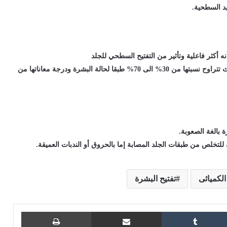
د السطحية.
ه أكثر فاعلية وتأثير من التفتيح السطحي للجلد
ويعتمد هذا النوع على زيادة تركيز أحماض الفواكه المستخدمة بحيث تتراوح نسبتها من 30% الى 70% طبقا لحالة البشرة ودرجة معاناتها من
 بالغة الصعوبة.
للتخلص من طبقات الجلد المصابة إما بالحروق أو الندبات العميقة.
الكميائى
تفتيح البشرة
ويتر
مشاركة عبر البريد
طباعة