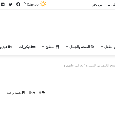
℃
36
فيسبوك
تويتر
ص
ى بنا
من نحن
Cairo
م
ف
و الطفل
الصحه والجمال
المطبخ
ديكورات
فيديو
0
49
دقيقة واحدة