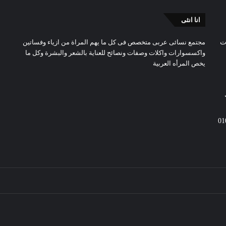
انا انثى
ت
مجتمع نسائى عربى متخصص فى كل ما يهم المراة من ازياء وفساتين
واكسسوارات واكلات وصفات ونصائح للعناية بالشعر والبشرة وكل ما
يخص المرأه العربية