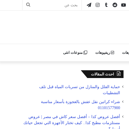
ور
يوتيوب
انستقرام
تيلقرام
بحث
ن
عن
ليكر
هات
ريفيوهات
منوعات انثى
احدث المقالات
حماية الفلل والمنازل من تسربات المياه قبل تلف
التشطيبات
شراء كراتين نقل عفش بالعجوزة بأسعار مناسبة
01101577900
أفضل عروض كذا – أفضل سعر كاش في مصر | عروض
مستلزمات مطبخ كذا.. كيف تختار الأجهزة التي تجعل حياتك
أسهل؟