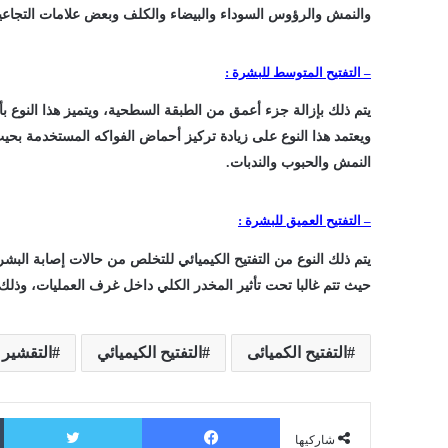
والنمش والرؤوس السوداء والبيضاء والكلف وبعض علامات التجاعي
– التفتيح المتوسط للبشرة :
يتم ذلك بإزالة جزء أعمق من الطبقة السطحية، ويتميز هذا النوع بأن
النمش والحبوب والندبات.
– التفتيح العميق للبشرة :
يتم ذلك النوع من التفتيح الكيميائي للتخلص من حالات إصابة البشرة
حيث تتم غالبا تحت تأثير المخدر الكلي داخل غرف العمليات، وذلك 
التفتيح الكميائى
التفتيح الكيميائي
التقشير 
فيسبوك
ت
شاركيها