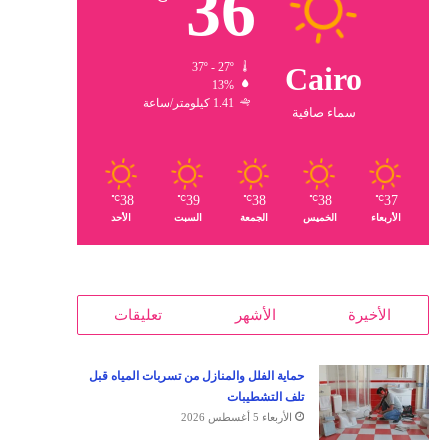
36
37º - 27º
Cairo
13%
1.41 كيلومتر/ساعة
سماء صافية
38
39
38
38
37
℃
℃
℃
℃
℃
الأربعاء
الخميس
الجمعة
السبت
الأحد
الأخيرة
الأشهر
تعليقات
حماية الفلل والمنازل من تسربات المياه قبل
تلف التشطيبات
الأربعاء 5 أغسطس 2026