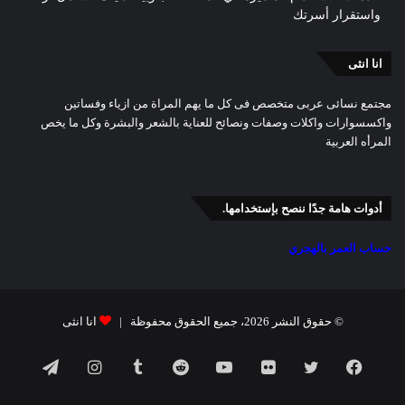
واستقرار أسرتك
انا انثى
مجتمع نسائى عربى متخصص فى كل ما يهم المراة من ازياء وفساتين
واكسسوارات واكلات وصفات ونصائح للعناية بالشعر والبشرة وكل ما يخص
المرأه العربية
أدوات هامة جدًا ننصح بإستخدامها.
حساب العمر بالهجري
© حقوق النشر 2026، جميع الحقوق محفوظة |
انا انثى
فيسبوك
تويتر
صور
يوتيوب
انستقرام
تيلقرام