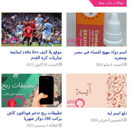
مقالات ذات صلة
اسم دواء مهيج للنساء في مصر
موقع يلا لايف yalla live لمتابعة
وسعره
مباريات كرة القدم
السبت 4 مايو 2024
السبت 28 أكتوبر 2023
تطبيقات ربح تدعم فودافون كاش
دلع اسم اية
براتب 280 دولار شهريا
الخميس 8 فبراير 2024
الثلاثاء 5 ديسمبر 2023