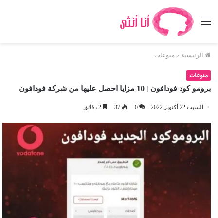
القائمة
الرئيسية
»
منوعات
منوعات
برومو كود فودافون | 10 مزايا احصل عليها من شركة فودافون
السبت 22 أكتوبر 2022
0
37
2 دقائق