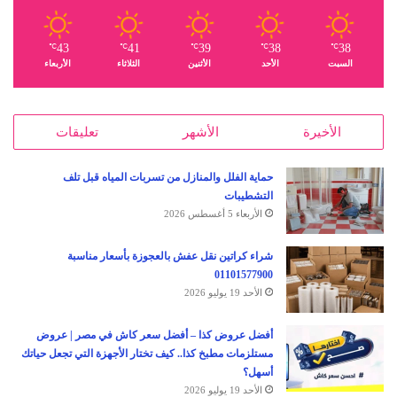
43
41
39
38
38
℃
℃
℃
℃
℃
السبت
الأحد
الأثنين
الثلاثاء
الأربعاء
الأخيرة
الأشهر
تعليقات
حماية الفلل والمنازل من تسربات المياه قبل تلف
التشطيبات
الأربعاء 5 أغسطس 2026
شراء كراتين نقل عفش بالعجوزة بأسعار مناسبة
01101577900
الأحد 19 يوليو 2026
أفضل عروض كذا – أفضل سعر كاش في مصر | عروض
مستلزمات مطبخ كذا.. كيف تختار الأجهزة التي تجعل حياتك
أسهل؟
الأحد 19 يوليو 2026