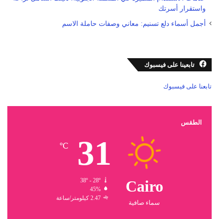
واستقرار أسرتك
أجمل أسماء دلع تسنيم: معاني وصفات حاملة الاسم
تابعينا على فيسبوك
تابعنا على فيسبوك
الطقس
31
℃
38º - 28º
Cairo
45%
2.47 كيلومتر/ساعة
سماء صافية