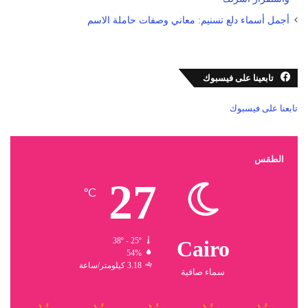
أجمل أسماء دلع تسنيم: معاني وصفات حاملة الاسم
تابعينا على فيسبوك
تابعنا على فيسبوك
الطقس
27
℃
38º - 25º
Cairo
54%
3.18 كيلومتر/ساعة
سماء صافية