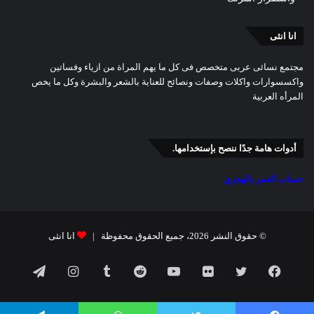
انا انثى
مجتمع نسائى عربى متخصص فى كل ما يهم المراة من ازياء وفساتين
واكسسوارات واكلات وصفات ونصائح للعناية بالشعر والبشرة وكل ما يخص
المرأه العربية
أدوات هامة جدًا ننصح بإستخدامها.
حساب العمر بالهجري
© حقوق النشر 2026، جميع الحقوق محفوظة |
انا انثى
فيسبوك
تويتر
صور
يوتيوب
انستقرام
تيلقرام
من