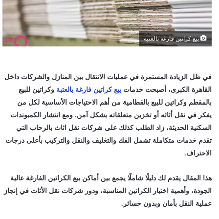
بيع كراتين فارغة بالعتبة
في ظل الزيادة المستمرة في عمليات الانتقال بين المنازل والشركات داخل
القاهرة الكبرى، أصبحت خدمات
بيع كراتين فارغة بالعتبة
و
كراتين للبيع
بالمقطم
و
كراتين للبيع بالقطامية
من أهم الاحتياجات الأساسية لكل من
يفكر في نقل أثاثه أو تخزين متعلقاته بشكل آمن. ومع انتشار الكمبوندات
السكنية الحديثة، زاد الطلب كذلك على
شركات نقل اثاث بالرحاب
التي
تقدم خدمات متكاملة تشمل الفك والتغليف والنقل والتركيب بأعلى درجات
الاحتراف.
هذا المقال يقدم لك دليلًا شاملًا يجمع بين أماكن بيع الكراتين الفارغة عالية
الجودة، وأهمية اختيار الكراتين المناسبة، ودور شركات نقل الأثاث في إنجاز
عملية النقل بأمان وبدون خسائر.