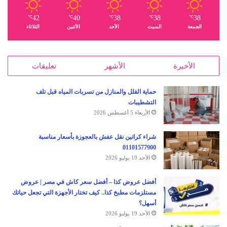
42
40
38
38
38
℃
℃
℃
℃
℃
الجمعة
السبت
الأحد
الأثنين
الثلاثاء
الأخيرة
الأشهر
تعليقات
حماية الفلل والمنازل من تسربات المياه قبل تلف
التشطيبات
الأربعاء 5 أغسطس 2026
شراء كراتين نقل عفش بالعجوزة بأسعار مناسبة
01101577900
الأحد 19 يوليو 2026
أفضل عروض كذا – أفضل سعر كاش في مصر | عروض
مستلزمات مطبخ كذا.. كيف تختار الأجهزة التي تجعل حياتك
أسهل؟
الأحد 19 يوليو 2026