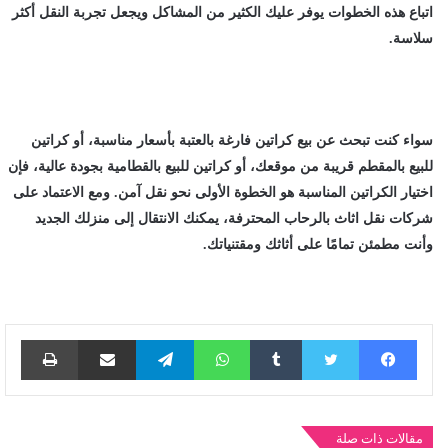
اتباع هذه الخطوات يوفر عليك الكثير من المشاكل ويجعل تجربة النقل أكثر
سلاسة.
سواء كنت تبحث عن
بيع كراتين فارغة بالعتبة
بأسعار مناسبة، أو
كراتين
للبيع بالمقطم
قريبة من موقعك، أو
كراتين للبيع بالقطامية
بجودة عالية، فإن
اختيار الكراتين المناسبة هو الخطوة الأولى نحو نقل آمن. ومع الاعتماد على
شركات نقل اثاث بالرحاب
المحترفة، يمكنك الانتقال إلى منزلك الجديد
وأنت مطمئن تمامًا على أثاثك ومقتنياتك.
فيسبوك
تويتر
واتساب
تيلقرام
مشاركة عبر البريد
طباع
مقالات ذات صلة