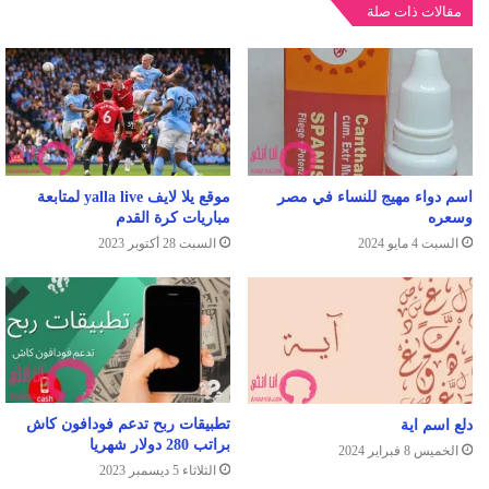
مقالات ذات صلة
اسم دواء مهيج للنساء في مصر
موقع يلا لايف yalla live لمتابعة
وسعره
مباريات كرة القدم
السبت 4 مايو 2024
السبت 28 أكتوبر 2023
تطبيقات ربح تدعم فودافون كاش
دلع اسم اية
براتب 280 دولار شهريا
الخميس 8 فبراير 2024
الثلاثاء 5 ديسمبر 2023