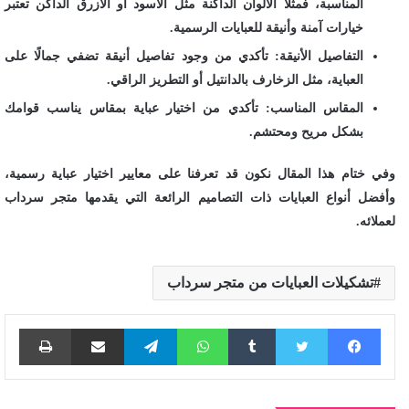
المناسبة، فمثلاً الألوان الداكنة مثل الأسود أو الأزرق الداكن تعتبر
خيارات آمنة وأنيقة للعبايات الرسمية.
التفاصيل الأنيقة: تأكدي من وجود تفاصيل أنيقة تضفي جمالًا على
العباية، مثل الزخارف بالدانتيل أو التطريز الراقي.
المقاس المناسب: تأكدي من اختيار عباية بمقاس يناسب قوامك
بشكل مريح ومحتشم.
وفي ختام هذا المقال نكون قد تعرفنا على معايير اختيار عباية رسمية،
وأفضل أنواع العبايات ذات التصاميم الرائعة التي يقدمها متجر سرداب
لعملائه.
تشكيلات العبايات من متجر سرداب
فيسبوك
تويتر
واتساب
تيلقرام
مشاركة عبر البريد
طباع