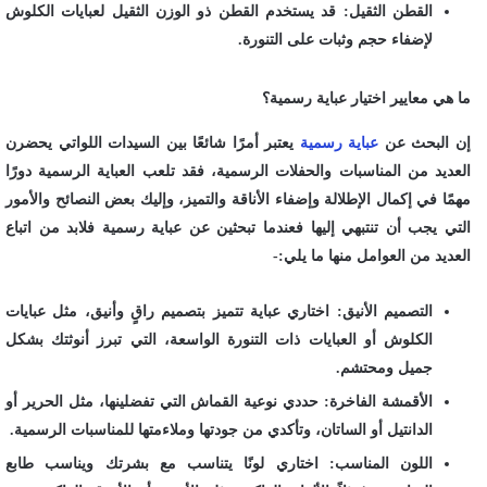
القطن الثقيل: قد يستخدم القطن ذو الوزن الثقيل لعبايات الكلوش
لإضفاء حجم وثبات على التنورة.
ما هي معايير اختيار عباية رسمية؟
إن البحث عن
عباية رسمية
يعتبر أمرًا شائعًا بين السيدات اللواتي يحضرن
العديد من المناسبات والحفلات الرسمية، فقد تلعب العباية الرسمية دورًا
مهمًا في إكمال الإطلالة وإضفاء الأناقة والتميز، وإليك بعض النصائح والأمور
التي يجب أن تنتبهي إليها فعندما تبحثين عن عباية رسمية فلابد من اتباع
العديد من العوامل منها ما يلي:-
التصميم الأنيق: اختاري عباية تتميز بتصميم راقٍ وأنيق، مثل عبايات
الكلوش أو العبايات ذات التنورة الواسعة، التي تبرز أنوثتك بشكل
جميل ومحتشم.
الأقمشة الفاخرة: حددي نوعية القماش التي تفضلينها، مثل الحرير أو
الدانتيل أو الساتان، وتأكدي من جودتها وملاءمتها للمناسبات الرسمية.
اللون المناسب: اختاري لونًا يتناسب مع بشرتك ويناسب طابع