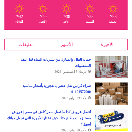
42
40
38
38
38
℃
℃
℃
℃
℃
الجمعة
السبت
الأحد
الأثنين
الثلاثاء
الأخيرة
الأشهر
تعليقات
حماية الفلل والمنازل من تسربات المياه قبل تلف
التشطيبات
الأربعاء 5 أغسطس 2026
شراء كراتين نقل عفش بالعجوزة بأسعار مناسبة
01101577900
الأحد 19 يوليو 2026
أفضل عروض كذا – أفضل سعر كاش في مصر | عروض
مستلزمات مطبخ كذا.. كيف تختار الأجهزة التي تجعل حياتك
أسهل؟
الأحد 19 يوليو 2026