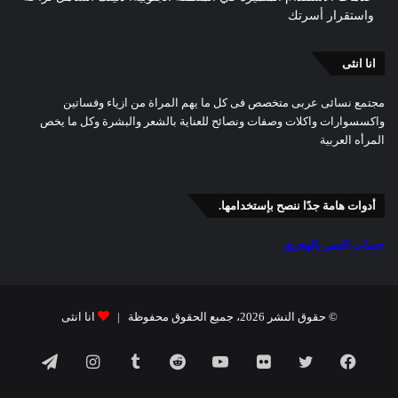
واستقرار أسرتك
انا انثى
مجتمع نسائى عربى متخصص فى كل ما يهم المراة من ازياء وفساتين
واكسسوارات واكلات وصفات ونصائح للعناية بالشعر والبشرة وكل ما يخص
المرأه العربية
أدوات هامة جدًا ننصح بإستخدامها.
حساب العمر بالهجري
© حقوق النشر 2026، جميع الحقوق محفوظة |
انا انثى
فيسبوك
تويتر
صور
يوتيوب
انستقرام
تيلقرام