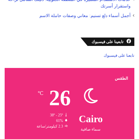
واستقرار أسرتك
أجمل أسماء دلع تسنيم: معاني وصفات حاملة الاسم
تابعينا على فيسبوك
تابعنا على فيسبوك
الطقس
26
℃
38º - 25º
Cairo
61%
2.3 كيلومتر/ساعة
سماء صافية