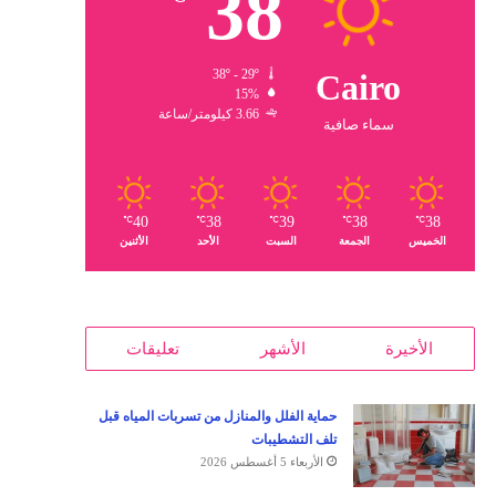
38
38º - 29º
Cairo
15%
3.66 كيلومتر/ساعة
سماء صافية
40
38
39
38
38
℃
℃
℃
℃
℃
الخميس
الجمعة
السبت
الأحد
الأثنين
الأخيرة
الأشهر
تعليقات
حماية الفلل والمنازل من تسربات المياه قبل
تلف التشطيبات
الأربعاء 5 أغسطس 2026