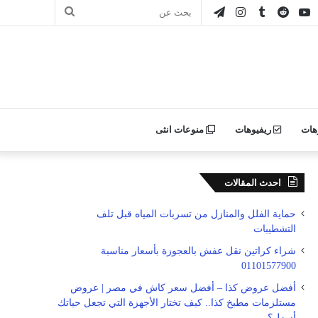
ور
يوتيوب
انستقرام
تيلقرام
بحث
ن
عن
ليكر
هات
ريفيوهات
منوعات انثى
احدث المقالات
حماية الفلل والمنازل من تسربات المياه قبل تلف
التشطيبات
شراء كراتين نقل عفش بالعجوزة بأسعار مناسبة
01101577900
أفضل عروض كذا – أفضل سعر كاش في مصر | عروض
مستلزمات مطبخ كذا.. كيف تختار الأجهزة التي تجعل حياتك
أسهل؟