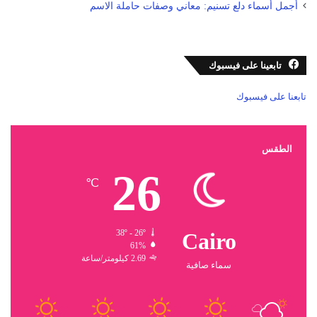
أجمل أسماء دلع تسنيم: معاني وصفات حاملة الاسم
تابعينا على فيسبوك
تابعنا على فيسبوك
الطقس
26
℃
38º - 26º
Cairo
61%
2.69 كيلومتر/ساعة
سماء صافية