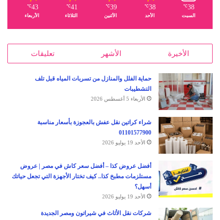
43
41
39
38
38
℃
℃
℃
℃
℃
السبت
الأحد
الأثنين
الثلاثاء
الأربعاء
الأخيرة
الأشهر
تعليقات
حماية الفلل والمنازل من تسربات المياه قبل تلف
التشطيبات
الأربعاء 5 أغسطس 2026
شراء كراتين نقل عفش بالعجوزة بأسعار مناسبة
01101577900
الأحد 19 يوليو 2026
أفضل عروض كذا – أفضل سعر كاش في مصر | عروض
مستلزمات مطبخ كذا.. كيف تختار الأجهزة التي تجعل حياتك
أسهل؟
الأحد 19 يوليو 2026
شركات نقل الأثاث في شيراتون ومصر الجديدة