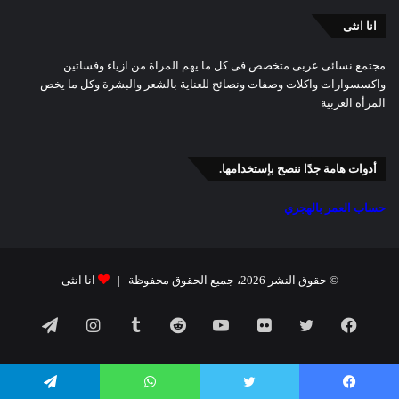
انا انثى
مجتمع نسائى عربى متخصص فى كل ما يهم المراة من ازياء وفساتين
واكسسوارات واكلات وصفات ونصائح للعناية بالشعر والبشرة وكل ما يخص
المرأه العربية
أدوات هامة جدًا ننصح بإستخدامها.
حساب العمر بالهجري
© حقوق النشر 2026، جميع الحقوق محفوظة |
انا انثى
فيسبوك
تويتر
صور
يوتيوب
انستقرام
تيلقرام
من
يسبوك
تويتر
واتساب
تيلقرام