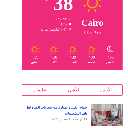
38
38º - 29º
Cairo
11%
5.47 كيلومتر/ساعة
سماء صافية
39
38
39
38
36
℃
℃
℃
℃
℃
الخميس
الجمعة
السبت
الأحد
الأثنين
الأخيرة
الأشهر
تعليقات
حماية الفلل والمنازل من تسربات المياه قبل
تلف التشطيبات
الأربعاء 5 أغسطس 2026