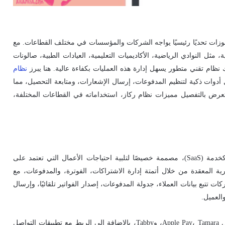
جوزات تحديًا رئيسيًا يواجه الشركات والمؤسسات في مختلف القطاعات. مع
، مثل النوادي الرياضية، الأكاديميات التعليمية، العيادات الطبية، صالونات
نظام تقني متطور يسهل إدارة هذه العمليات بكفاءة عالية. هنا يبرز
نظام
وات ذكية لتنظيم المدفوعات، إرسال الإشعارات، ومتابعة التحصيل، مما
تعرض بالتفصيل مميزات نظام ركاز، استخداماته في القطاعات المختلفة،
هو منصة سعودية متطورة تعمل بنموذج البرمجيات كخدمة (SaaS)، مصممة خصيصًا لتلبية احتياجات الأعمال التي تعتمد على
ية المعقدة من خلال أتمتة إدارة الاشتراكات، الفوترة، والمدفوعات، مع
ت تتبع بيانات العملاء، جدولة المدفوعات، إصدار الفواتير تلقائيًا، وإرسال
العميل.
يتميز النظام بقدرته على التكامل مع أنظمة الدفع الإلكتروني مثل Apple Pay، Tamara، وTabby، بالإضافة إلى الربط مع تطبيقات التواصل