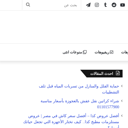
ور
يوتيوب
انستقرام
تيلقرام
بحث
ن
عن
ليكر
هات
ريفيوهات
منوعات انثى
احدث المقالات
حماية الفلل والمنازل من تسربات المياه قبل تلف
التشطيبات
شراء كراتين نقل عفش بالعجوزة بأسعار مناسبة
01101577900
أفضل عروض كذا – أفضل سعر كاش في مصر | عروض
مستلزمات مطبخ كذا.. كيف تختار الأجهزة التي تجعل حياتك
أسهل؟