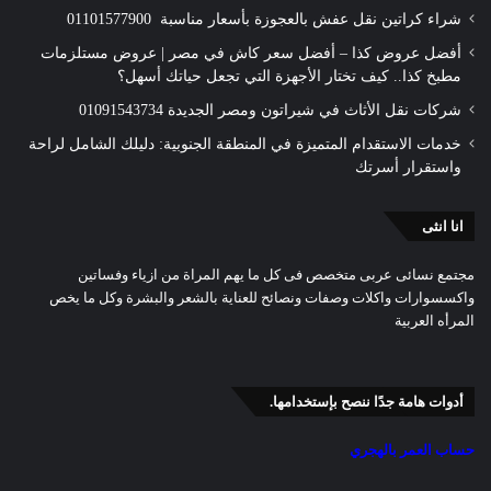
شراء كراتين نقل عفش بالعجوزة بأسعار مناسبة 01101577900
أفضل عروض كذا – أفضل سعر كاش في مصر | عروض مستلزمات
مطبخ كذا.. كيف تختار الأجهزة التي تجعل حياتك أسهل؟
شركات نقل الأثاث في شيراتون ومصر الجديدة 01091543734
خدمات الاستقدام المتميزة في المنطقة الجنوبية: دليلك الشامل لراحة
واستقرار أسرتك
انا انثى
مجتمع نسائى عربى متخصص فى كل ما يهم المراة من ازياء وفساتين
واكسسوارات واكلات وصفات ونصائح للعناية بالشعر والبشرة وكل ما يخص
المرأه العربية
أدوات هامة جدًا ننصح بإستخدامها.
حساب العمر بالهجري