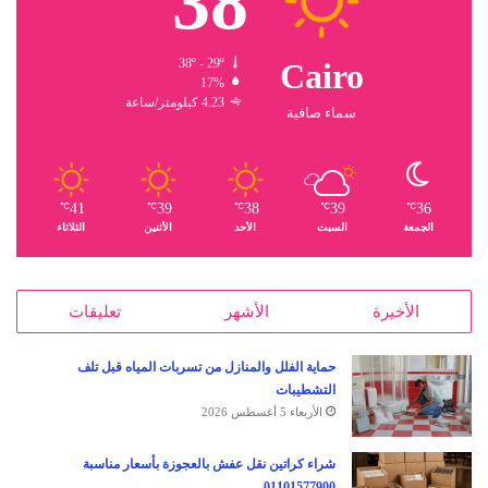
38
38º - 29º
Cairo
17%
4.23 كيلومتر/ساعة
سماء صافية
41
39
38
39
36
℃
℃
℃
℃
℃
الجمعة
السبت
الأحد
الأثنين
الثلاثاء
الأخيرة
الأشهر
تعليقات
حماية الفلل والمنازل من تسربات المياه قبل تلف
التشطيبات
الأربعاء 5 أغسطس 2026
شراء كراتين نقل عفش بالعجوزة بأسعار مناسبة
01101577900