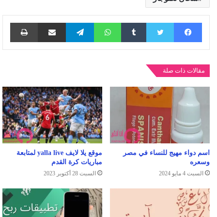
فيسبوك
تويتر
واتساب
تيلقرام
مشاركة عبر البريد
طباع
مقالات ذات صلة
اسم دواء مهيج للنساء في مصر
موقع يلا لايف yalla live لمتابعة
وسعره
مباريات كرة القدم
السبت 4 مايو 2024
السبت 28 أكتوبر 2023