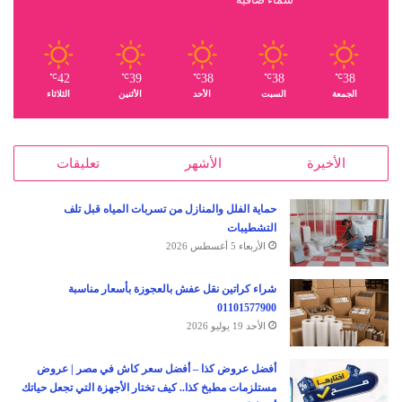
42
39
38
38
38
℃
℃
℃
℃
℃
الجمعة
السبت
الأحد
الأثنين
الثلاثاء
الأخيرة
الأشهر
تعليقات
حماية الفلل والمنازل من تسربات المياه قبل تلف
التشطيبات
الأربعاء 5 أغسطس 2026
شراء كراتين نقل عفش بالعجوزة بأسعار مناسبة
01101577900
الأحد 19 يوليو 2026
أفضل عروض كذا – أفضل سعر كاش في مصر | عروض
مستلزمات مطبخ كذا.. كيف تختار الأجهزة التي تجعل حياتك