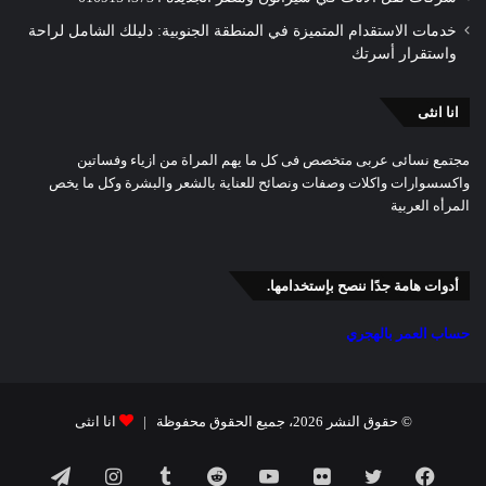
خدمات الاستقدام المتميزة في المنطقة الجنوبية: دليلك الشامل لراحة
واستقرار أسرتك
انا انثى
مجتمع نسائى عربى متخصص فى كل ما يهم المراة من ازياء وفساتين
واكسسوارات واكلات وصفات ونصائح للعناية بالشعر والبشرة وكل ما يخص
المرأه العربية
أدوات هامة جدًا ننصح بإستخدامها.
حساب العمر بالهجري
© حقوق النشر 2026، جميع الحقوق محفوظة |
انا انثى
فيسبوك
تويتر
صور
يوتيوب
انستقرام
تيلقرام