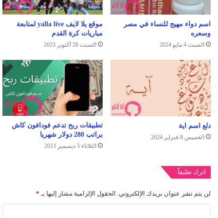
اسم دواء مهيج للنساء في مصر
موقع يلا لايف yalla live لمتابعة
وسعره
مباريات كرة القدم
السبت 4 مايو 2024
السبت 28 أكتوبر 2023
تطبيقات ربح تدعم فودافون كاش
دلع اسم اية
براتب 280 دولار شهريا
الخميس 8 فبراير 2024
الثلاثاء 5 ديسمبر 2023
اترك تعليقاً
لن يتم نشر عنوان بريدك الإلكتروني.
الحقول الإلزامية مشار إليها بـ
*
ا