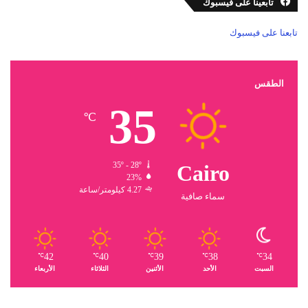
تابعينا على فيسبوك
تابعنا على فيسبوك
الطقس
35
℃
35º - 28º
Cairo
23%
4.27 كيلومتر/ساعة
سماء صافية
42
40
39
38
34
℃
℃
℃
℃
℃
السبت
الأحد
الأثنين
الثلاثاء
الأربعاء