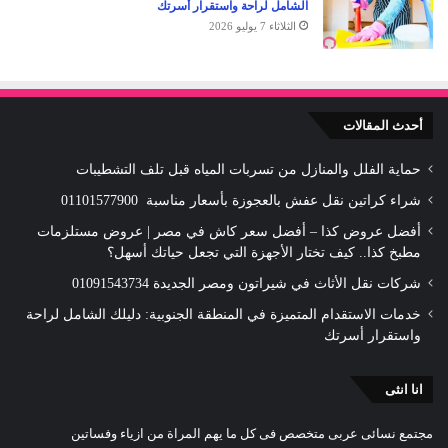
الشامل لراحة واستقرار أسرتك
الثلاثاء 7 يوليو 2026
أحدث المقالات
حماية الفلل والمنازل من تسربات المياه قبل تلف التشطيبات
شراء كراتين نقل عفش بالعجوزة بأسعار مناسبة 01101577900
أفضل عروض كذا – أفضل سعر كاش في مصر | عروض مستلزمات
مطبخ كذا.. كيف تختار الأجهزة التي تجعل حياتك أسهل؟
شركات نقل الأثاث في شيراتون ومصر الجديدة 01091543734
خدمات الاستقدام المتميزة في المنطقة الجنوبية: دليلك الشامل لراحة
واستقرار أسرتك
انا انثى
مجتمع نسائى عربى متخصص فى كل ما يهم المراة من ازياء وفساتين