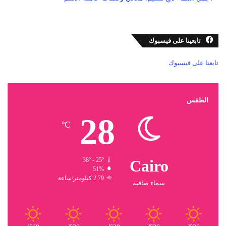
تابعينا على فيسبوك
تابعنا على فيسبوك
الطقس
28
℃
38º - 25º
Cairo
51%
2.79 كيلومتر/ساعة
سماء صافية