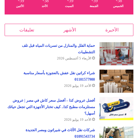
39
38
39
39
38
℃
℃
℃
℃
℃
الخميس
الجمعة
السبت
الأحد
الأثنين
الأخيرة
الأشهر
تعليقات
حماية الفلل والمنازل من تسربات المياه قبل تلف
التشطيبات
الأربعاء 5 أغسطس 2026
شراء كراتين نقل عفش بالعجوزة بأسعار مناسبة
01101577900
الأحد 19 يوليو 2026
أفضل عروض كذا – أفضل سعر كاش في مصر | عروض
مستلزمات مطبخ كذا.. كيف تختار الأجهزة التي تجعل حياتك
أسهل؟
الأحد 19 يوليو 2026
شركات نقل الأثاث في شيراتون ومصر الجديدة
01091543734