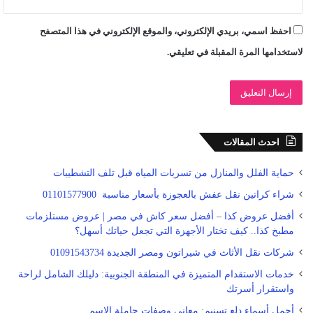
احفظ اسمي، بريدي الإلكتروني، والموقع الإلكتروني في هذا المتصفح
لاستخدامها المرة المقبلة في تعليقي.
احدث المقالات
حماية الفلل والمنازل من تسربات المياه قبل تلف التشطيبات
شراء كراتين نقل عفش بالعجوزة بأسعار مناسبة 01101577900
أفضل عروض كذا – أفضل سعر كاش في مصر | عروض مستلزمات
مطبخ كذا.. كيف تختار الأجهزة التي تجعل حياتك أسهل؟
شركات نقل الأثاث في شيراتون ومصر الجديدة 01091543734
خدمات الاستقدام المتميزة في المنطقة الجنوبية: دليلك الشامل لراحة
واستقرار أسرتك
أجمل أسماء دلع تسنيم: معاني وصفات حاملة الاسم