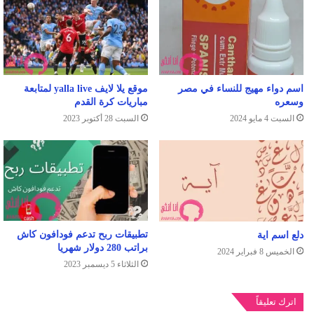
اسم دواء مهيج للنساء في مصر
موقع يلا لايف yalla live لمتابعة
وسعره
مباريات كرة القدم
السبت 4 مايو 2024
السبت 28 أكتوبر 2023
تطبيقات ربح تدعم فودافون كاش
دلع اسم اية
براتب 280 دولار شهريا
الخميس 8 فبراير 2024
الثلاثاء 5 ديسمبر 2023
اترك تعليقاً