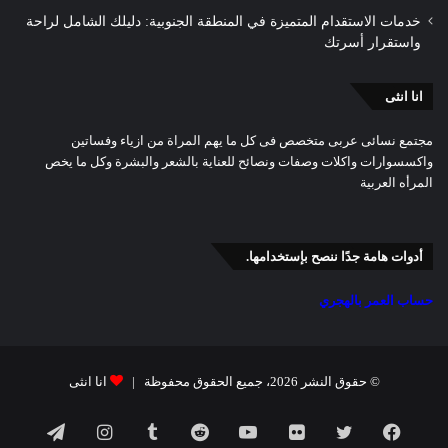
خدمات الاستقدام المتميزة في المنطقة الجنوبية: دليلك الشامل لراحة
واستقرار أسرتك
انا انثى
مجتمع نسائى عربى متخصص فى كل ما يهم المراة من ازياء وفساتين
واكسسوارات واكلات وصفات ونصائح للعناية بالشعر والبشرة وكل ما يخص
المرأه العربية
أدوات هامة جدًا ننصح بإستخدامها.
حساب العمر بالهجري
© حقوق النشر 2026، جميع الحقوق محفوظة |
انا انثى
فيسبوك
تويتر
صور
يوتيوب
انستقرام
تيلقرام