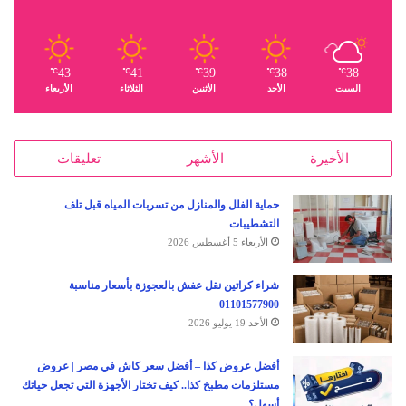
43
41
39
38
38
℃
℃
℃
℃
℃
السبت
الأحد
الأثنين
الثلاثاء
الأربعاء
الأخيرة
الأشهر
تعليقات
حماية الفلل والمنازل من تسربات المياه قبل تلف
التشطيبات
الأربعاء 5 أغسطس 2026
شراء كراتين نقل عفش بالعجوزة بأسعار مناسبة
01101577900
الأحد 19 يوليو 2026
أفضل عروض كذا – أفضل سعر كاش في مصر | عروض
مستلزمات مطبخ كذا.. كيف تختار الأجهزة التي تجعل حياتك
أسهل؟