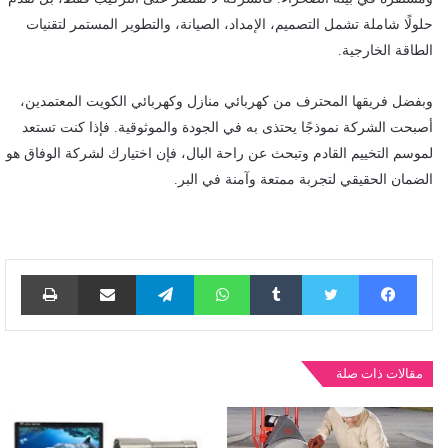
حلولًا شاملة تشمل التصميم، الإمداد، الصيانة، والتطوير المستمر لتقنيات
الطاقة الخارجية.
وبفضل فريقها المحترف من كهربائي منازل وكهربائي الكويت المعتمدين،
أصبحت الشركة نموذجًا يحتذى به في الجودة والموثوقية. فإذا كنت تستعد
لموسم التخييم القادم وتبحث عن راحة البال، فإن اختيارك لشركة الوفاق هو
الضمان الحقيقي لتجربة ممتعة وآمنة في البر.
فيسبوك
تويتر
واتساب
تيلقرام
مشاركة عبر البريد
طباع
مقالات ذات صلة