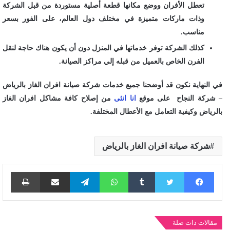
تعطل الأفران ووضع مكانها قطعة أصلية مستوردة من قبل الشركة
وذات ماركات متميزة في مختلف دول العالم، على الفور بسعر
مناسب.
كذلك الشركة توفر خدماتها في المنزل دون أن يكون هناك حاجة لنقل
الفرن الخاص بالعميل من قبله إلي مراكز الصيانة.
في النهاية نكون قد أوضحنا جميع خدمات
شركة صيانة افران الغاز بالرياض
– شركة النجاح
على موقع
انا انثى
من إصلاح كافة مشاكل افران الغاز
بالرياض وكيفية التعامل مع الأعطال المختلفة.
شركة صيانة افران الغاز بالرياض
فيسبوك
تويتر
واتساب
تيلقرام
مشاركة عبر البريد
طباع
مقالات ذات صلة