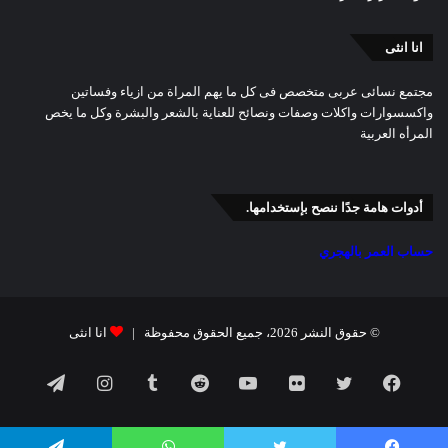
انا انثى
مجتمع نسائى عربى متخصص فى كل ما يهم المراة من ازياء وفساتين
واكسسوارات واكلات وصفات ونصائح للعناية بالشعر والبشرة وكل ما يخص
المرأه العربية
أدوات هامة جدًا ننصح بإستخدامها.
حساب العمر بالهجري
© حقوق النشر 2026، جميع الحقوق محفوظة |
انا انثى
فيسبوك
تويتر
صور
يوتيوب
انستقرام
تيلقرام
من