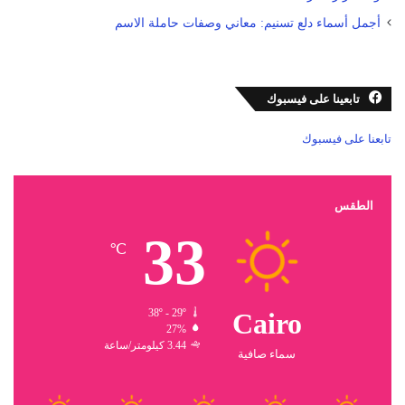
أجمل أسماء دلع تسنيم: معاني وصفات حاملة الاسم
تابعينا على فيسبوك
تابعنا على فيسبوك
الطقس
33
℃
38º - 29º
Cairo
27%
3.44 كيلومتر/ساعة
سماء صافية