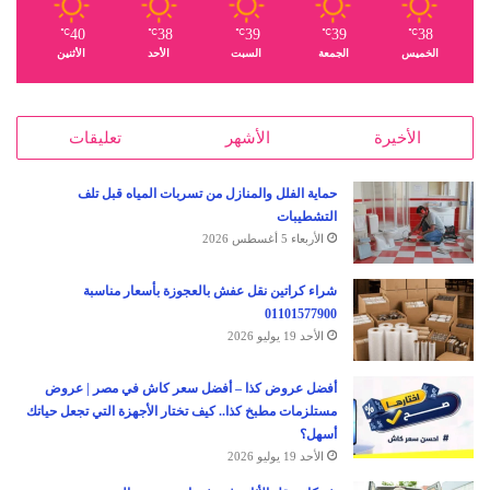
40
38
39
39
38
℃
℃
℃
℃
℃
الخميس
الجمعة
السبت
الأحد
الأثنين
الأخيرة
الأشهر
تعليقات
حماية الفلل والمنازل من تسربات المياه قبل تلف
التشطيبات
الأربعاء 5 أغسطس 2026
شراء كراتين نقل عفش بالعجوزة بأسعار مناسبة
01101577900
الأحد 19 يوليو 2026
أفضل عروض كذا – أفضل سعر كاش في مصر | عروض
مستلزمات مطبخ كذا.. كيف تختار الأجهزة التي تجعل حياتك
أسهل؟
الأحد 19 يوليو 2026