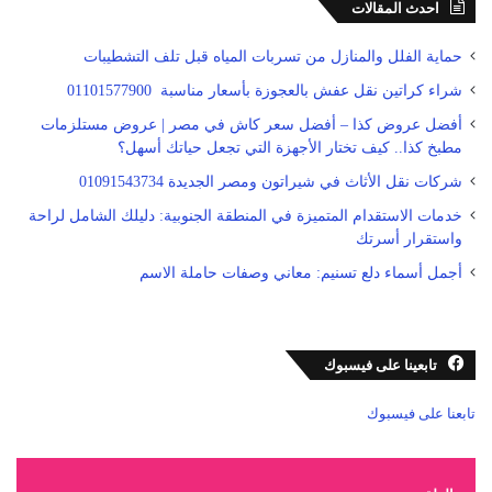
احدث المقالات
حماية الفلل والمنازل من تسربات المياه قبل تلف التشطيبات
شراء كراتين نقل عفش بالعجوزة بأسعار مناسبة 01101577900
أفضل عروض كذا – أفضل سعر كاش في مصر | عروض مستلزمات
مطبخ كذا.. كيف تختار الأجهزة التي تجعل حياتك أسهل؟
شركات نقل الأثاث في شيراتون ومصر الجديدة 01091543734
خدمات الاستقدام المتميزة في المنطقة الجنوبية: دليلك الشامل لراحة
واستقرار أسرتك
أجمل أسماء دلع تسنيم: معاني وصفات حاملة الاسم
تابعينا على فيسبوك
تابعنا على فيسبوك