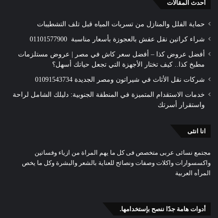
أحدث المقالات
حماية الفلل والمنازل من تسربات المياه قبل تلف التشطيبات
شراء كراتين نقل عفش بالعجوزة بأسعار مناسبة 01101577900
أفضل عروض كذا – أفضل سعر كاش في مصر | عروض مستلزمات
مطبخ كذا.. كيف تختار الأجهزة التي تجعل حياتك أسهل؟
شركات نقل الأثاث في شيراتون ومصر الجديدة 01091543734
خدمات الاستقدام المتميزة في المنطقة الجنوبية: دليلك الشامل لراحة
واستقرار أسرتك
انا انثى
مجتمع نسائى عربى متخصص فى كل ما يهم المراة من ازياء وفساتين
واكسسوارات واكلات وصفات ونصائح للعناية بالشعر والبشرة وكل ما يخص
المرأه العربية
أدوات هامة جدًا ننصح بإستخدامها.