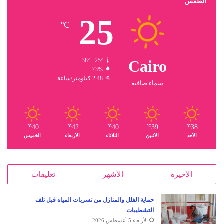
الطقس
25
℃
38º - 25º
Cairo
73%
2.48 كيلومتر/ساعة
سماء صافية
40
42
40
39
38
℃
℃
℃
℃
℃
الأحد
الأثنين
الثلاثاء
الأربعاء
الخميس
الأخيرة
الأشهر
تعليقات
حماية الفلل والمنازل من تسربات المياه قبل تلف
التشطيبات
الأربعاء 5 أغسطس 2026