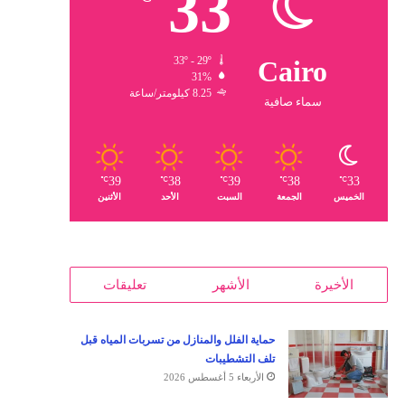
33
33º - 29º
Cairo
31%
8.25 كيلومتر/ساعة
سماء صافية
39
38
39
38
33
℃
℃
℃
℃
℃
الخميس
الجمعة
السبت
الأحد
الأثنين
الأخيرة
الأشهر
تعليقات
حماية الفلل والمنازل من تسربات المياه قبل
تلف التشطيبات
الأربعاء 5 أغسطس 2026