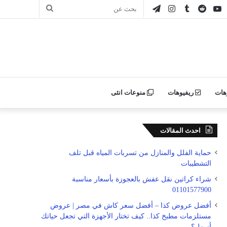
ور
يوتيوب
انستقرام
تيلقرام
بحث
ن
عن
ليكر
هات
ريفيوهات
منوعات انثى
احدث المقالات
حماية الفلل والمنازل من تسربات المياه قبل تلف
التشطيبات
شراء كراتين نقل عفش بالعجوزة بأسعار مناسبة
01101577900
أفضل عروض كذا – أفضل سعر كاش في مصر | عروض
مستلزمات مطبخ كذا.. كيف تختار الأجهزة التي تجعل حياتك
أسهل؟