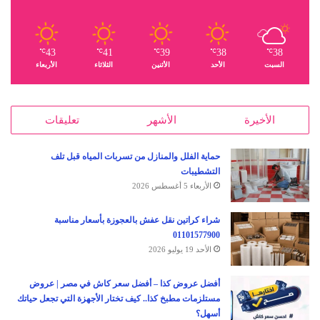
43
41
39
38
38
℃
℃
℃
℃
℃
السبت
الأحد
الأثنين
الثلاثاء
الأربعاء
الأخيرة
الأشهر
تعليقات
حماية الفلل والمنازل من تسربات المياه قبل تلف
التشطيبات
الأربعاء 5 أغسطس 2026
شراء كراتين نقل عفش بالعجوزة بأسعار مناسبة
01101577900
الأحد 19 يوليو 2026
أفضل عروض كذا – أفضل سعر كاش في مصر | عروض
مستلزمات مطبخ كذا.. كيف تختار الأجهزة التي تجعل حياتك
أسهل؟