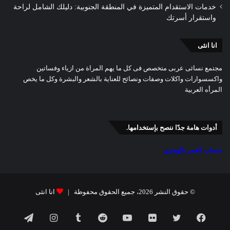
خدمات الاستقدام المتميزة في المنطقة الجنوبية: دليلك الشامل لراحة
واستقرار أسرتك
انا انثى
مجتمع نسائى عربى متخصص فى كل ما يهم المراة من ازياء وفساتين
واكسسوارات واكلات وصفات ونصائح للعناية بالشعر والبشرة وكل ما يخص
المرأه العربية
أدوات هامة جدًا ننصح بإستخدامها.
حساب العمر بالهجري
© حقوق النشر 2026، جميع الحقوق محفوظة |
انا انثى
فيسبوك
تويتر
صور
يوتيوب
انستقرام
تيلقرام