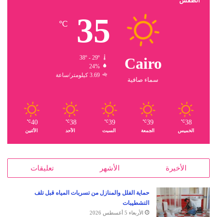
الطقس
35
℃
38º - 29º
Cairo
24%
3.69 كيلومتر/ساعة
سماء صافية
40
38
39
39
38
℃
℃
℃
℃
℃
الخميس
الجمعة
السبت
الأحد
الأثنين
الأخيرة
الأشهر
تعليقات
حماية الفلل والمنازل من تسربات المياه قبل تلف
التشطيبات
الأربعاء 5 أغسطس 2026