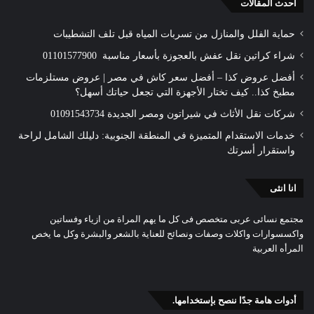
أحدث المقالات
حماية الفلل والمنازل من تسربات المياه قبل تلف التشطيبات
شراء كراتين نقل عفش بالعجوزة بأسعار مناسبة 01101577900
أفضل عروض كذا – أفضل سعر كاش في مصر | عروض مستلزمات
مطبخ كذا.. كيف تختار الأجهزة التي تجعل حياتك أسهل؟
شركات نقل الأثاث في شيراتون ومصر الجديدة 01091543734
خدمات الاستقدام المتميزة في المنطقة الجنوبية: دليلك الشامل لراحة
واستقرار أسرتك
انا انثى
مجتمع نسائى عربى متخصص فى كل ما يهم المراة من ازياء وفساتين
واكسسوارات واكلات وصفات ونصائح للعناية بالشعر والبشرة وكل ما يخص
المرأه العربية
أدوات هامة جدًا ننصح بإستخدامها.