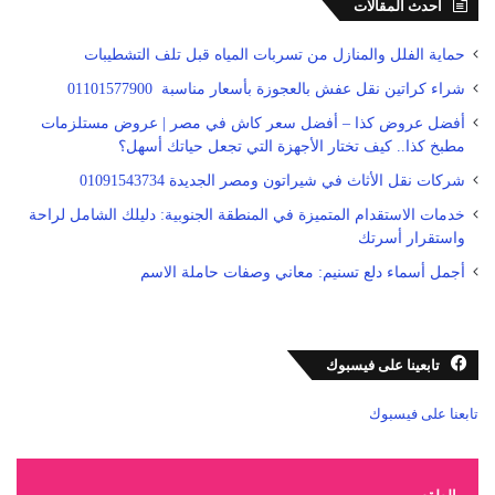
احدث المقالات
حماية الفلل والمنازل من تسربات المياه قبل تلف التشطيبات
شراء كراتين نقل عفش بالعجوزة بأسعار مناسبة 01101577900
أفضل عروض كذا – أفضل سعر كاش في مصر | عروض مستلزمات
مطبخ كذا.. كيف تختار الأجهزة التي تجعل حياتك أسهل؟
شركات نقل الأثاث في شيراتون ومصر الجديدة 01091543734
خدمات الاستقدام المتميزة في المنطقة الجنوبية: دليلك الشامل لراحة
واستقرار أسرتك
أجمل أسماء دلع تسنيم: معاني وصفات حاملة الاسم
تابعينا على فيسبوك
تابعنا على فيسبوك