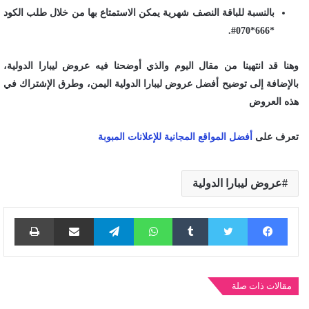
بالنسبة للباقة النصف شهرية يمكن الاستمتاع بها من خلال طلب الكود
*666*070#.
وهنا قد انتهينا من مقال اليوم والذي أوضحنا فيه عروض ليبارا الدولية،
بالإضافة إلى توضيح أفضل عروض ليبارا الدولية اليمن، وطرق الإشتراك في
هذه العروض
تعرف على
أفضل المواقع المجانية للإعلانات المبوبة
عروض ليبارا الدولية
فيسبوك
تويتر
واتساب
تيلقرام
مشاركة عبر البريد
طباع
مقالات ذات صلة