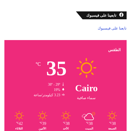
تابعينا على فيسبوك
تابعنا على فيسبوك
الطقس
35
℃
38º - 29º
Cairo
19%
3.23 كيلومتر/ساعة
سماء صافية
42
39
38
38
38
℃
℃
℃
℃
℃
الجمعة
السبت
الأحد
الأثنين
الثلاثاء