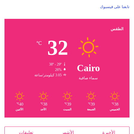
تابعنا على فيسبوك
الطقس
32
℃
38º - 29º
Cairo
26%
3.05 كيلومتر/ساعة
سماء صافية
40
38
39
39
38
℃
℃
℃
℃
℃
الخميس
الجمعة
السبت
الأحد
الأثنين
الأخيرة
الأشهر
تعليقات