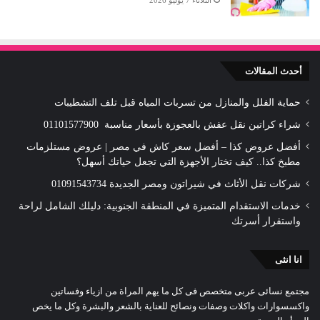
الثلاثاء 7 يوليو 2026
أحدث المقالات
حماية الفلل والمنازل من تسربات المياه قبل تلف التشطيبات
شراء كراتين نقل عفش بالعجوزة بأسعار مناسبة 01101577900
أفضل عروض كذا – أفضل سعر كاش في مصر | عروض مستلزمات
مطبخ كذا.. كيف تختار الأجهزة التي تجعل حياتك أسهل؟
شركات نقل الأثاث في شيراتون ومصر الجديدة 01091543734
خدمات الاستقدام المتميزة في المنطقة الجنوبية: دليلك الشامل لراحة
واستقرار أسرتك
انا انثى
مجتمع نسائى عربى متخصص فى كل ما يهم المراة من ازياء وفساتين
واكسسوارات واكلات وصفات ونصائح للعناية بالشعر والبشرة وكل ما يخص