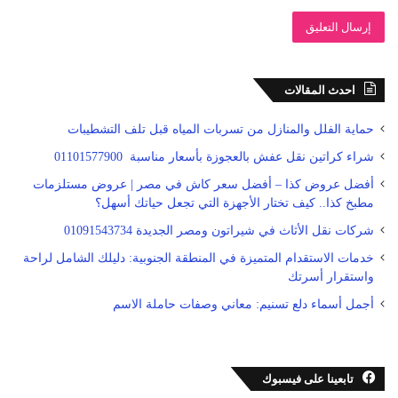
احدث المقالات
حماية الفلل والمنازل من تسربات المياه قبل تلف التشطيبات
شراء كراتين نقل عفش بالعجوزة بأسعار مناسبة 01101577900
أفضل عروض كذا – أفضل سعر كاش في مصر | عروض مستلزمات
مطبخ كذا.. كيف تختار الأجهزة التي تجعل حياتك أسهل؟
شركات نقل الأثاث في شيراتون ومصر الجديدة 01091543734
خدمات الاستقدام المتميزة في المنطقة الجنوبية: دليلك الشامل لراحة
واستقرار أسرتك
أجمل أسماء دلع تسنيم: معاني وصفات حاملة الاسم
تابعينا على فيسبوك