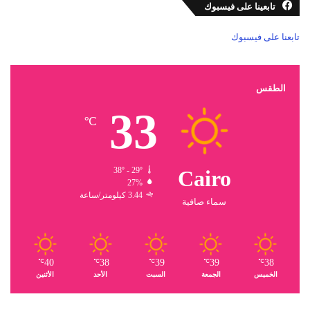
تابعينا على فيسبوك
تابعنا على فيسبوك
الطقس
33
℃
38º - 29º
Cairo
27%
3.44 كيلومتر/ساعة
سماء صافية
40
38
39
39
38
℃
℃
℃
℃
℃
الخميس
الجمعة
السبت
الأحد
الأثنين