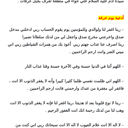
سيدنا ادم عليه السلام علي حواء في منطقة تعرف بجبل عرفات .
أدعية يوم عرفة
– ربنا اغفر لنا ولوالدي وللمؤمنين يوم يقوم الحساب ربي ادخلني مدخل
صدق واخرجني مخرج صدق واجعل لي من لدنك سلطانا نصيرا
ربنا اصرف عنا عذاب جهنم ربي أعوذ بك من همزات الشياطين ربي اني
ميني الضر وانت ارحم الراحمين .
– اللهم آتنا في الدنيا حسنة وفي الآخرة حسنة وقنا عذاب النار
– اللهم اني ظلمت نفسي ظلما كثيرا كبيرا وأنه لا يغفر الذنوب الا انت ،
فاغفر لي مغفرة من عندك وارحمني فانت ارحم الراحمين .
– ربنا لا نوع قلوبنا بعد اذ هديتنا ،ربنا اغفر لنا فإنه لا يغفر الذنوب الا انت
وهب لنا من لدنك رحمة انك انت الغفور الرحيم .
– لا اله الا انت علام العيوب لا اله الا انت سبحانك ربي اني كنت من