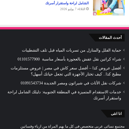
الشامل لراحة واستقرار أسرتك
الثلاثاء 7 يوليو 2026
أحدث المقالات
حماية الفلل والمنازل من تسربات المياه قبل تلف التشطيبات
شراء كراتين نقل عفش بالعجوزة بأسعار مناسبة 01101577900
أفضل عروض كذا – أفضل سعر كاش في مصر | عروض مستلزمات
مطبخ كذا.. كيف تختار الأجهزة التي تجعل حياتك أسهل؟
شركات نقل الأثاث في شيراتون ومصر الجديدة 01091543734
خدمات الاستقدام المتميزة في المنطقة الجنوبية: دليلك الشامل لراحة
واستقرار أسرتك
انا انثى
مجتمع نسائى عربى متخصص فى كل ما يهم المراة من ازياء وفساتين