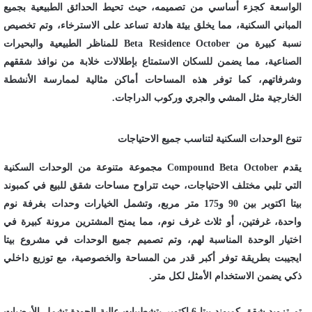
الواسعة كجزء أساسي من تصميمه، حيث تحيط الحدائق الطبيعية بجميع
المباني السكنية، مما يخلق بيئة هادئة تساعد على الاسترخاء، وتم تخصيص
نسبة كبيرة من Beta Residence October للمناظر الطبيعية والبحيرات
الصناعية، مما يضمن للسكان الاستمتاع بإطلالات خلابة من نوافذ شققهم
وشرفاتهم، كما توفر هذه المساحات أماكن مثالية لممارسة الأنشطة
الخارجية مثل المشي والجري وركوب الدراجات.
تنوع الوحدات السكنية لتناسب جميع الاحتياجات
يقدم Compound Beta October مجموعة متنوعة من الوحدات السكنية
التي تلبي مختلف الاحتياجات، حيث تتراوح مساحات شقق للبيع في كمبوند
بيتا اكتوبر بين 90 و175 متر مربع، وتشمل الخيارات وحدات بغرفة نوم
واحدة، غرفتين، أو ثلاث غرف نوم، مما يمنح المشترين مرونة كبيرة في
اختيار الوحدة المناسبة لهم، وتم تصميم جميع الوحدات في مشروع بيتا
ايجيبت بطريقة توفر أكبر قدر من المساحة والخصوصية، مع توزيع داخلي
ذكي يضمن الاستخدام الأمثل لكل متر.
تم تزويد شقق كمبوند بيتا 6 اكتوبر بتشطيبات عالية الجودة تشمل الأرضيات