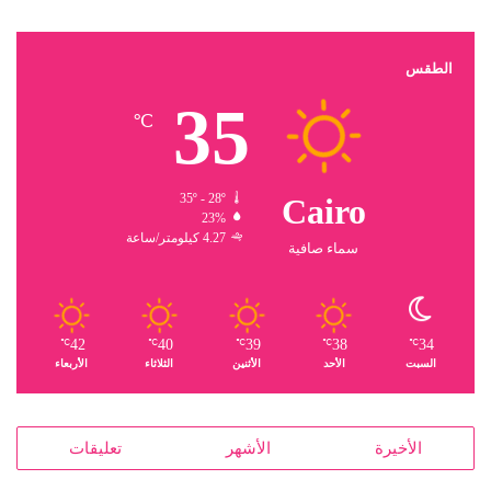
الطقس
35
℃
35º - 28º
Cairo
23%
4.27 كيلومتر/ساعة
سماء صافية
42
40
39
38
34
℃
℃
℃
℃
℃
السبت
الأحد
الأثنين
الثلاثاء
الأربعاء
الأخيرة
الأشهر
تعليقات