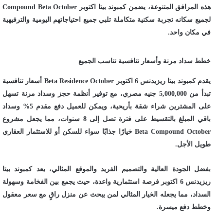
هذه المرافق المتنوعة، يضمن كمبوند بيتا اكتوبر Compound Beta October
لجميع سكانه تجربة سكنية متكاملة تلبي جميع احتياجاتهم اليومية والترفيهية
في مكان واحد.
خطط سداد مرنة وأسعار تنافسية تناسب الجميع
يقدم كمبوند بيتا ريزيدنس 6 اكتوبر Beta Residence October أسعار تنافسية
تبدأ من 5,000,000 جنيه مصري، مع توفير أنظمة حجز وسداد مرنة تسهل
على المشترين شراء شقة بأريحية، ويمكن للعميل دفع مقدم 5% وسداد
باقي المبلغ بالتقسيط على فترة تصل إلى 8 سنوات، مما يجعل مشروع
Beta Compound October خيارًا جذابًا سواء للسكن أو للاستثمار العقاري
طويل الأجل.
بفضل الجودة العالية والتصميم الفريد والموقع المثالي، يعد كمبوند بيتا
ريزيدنس 6 اكتوبر فرصة استثمارية واعدة، حيث يجمع بين الفخامة وسهولة
السداد، مما يجعله الخيار المثالي لمن يبحث عن منزل راقٍ مع سعر معقول
وخطط دفع ميسرة.