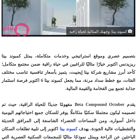
كمبوند بيتا: وجهتك المثالية لحياة راقية
بتصميم عصري وموقع استراتيجي وخدمات متكاملة، يمثل كمبوند بيتا
ريزيدنس اكتوبر خيارًا مثاليًا للراغبين في حياة راقية ضمن مجتمع متكامل؛
كأحد أبرز مشاريع شركة بيتا إيجيبت، يتميز بأسعار تنافسية تناسب مختلف
الفئات، مع خطط سداد مرنة، مما يجعل كمبوند بيتا 6 اكتوبر فرصة استثمار
جذابة تجمع بين الفخامة والقيمة المالية.
يقدم Beta Compound October مفهومًا جديدًا للحياة الراقية، حيث تم
تصميمه ليكون مجتمعًا سكنيًا متكاملًا يوفر للسكان جميع احتياجاتهم اليومية
داخل أسواره، ومن المساحات الخضراء الشاسعة إلى المرافق الحديثة
والتشطيبات عالية الجودة، يهدف
كمبوند بيتا
اكتوبر إلى تلبية تطلعات السكان
الباحثين عن الراحة ويمثل نموذجًا مثاليًا للمجمعات السكنية العصرية التي