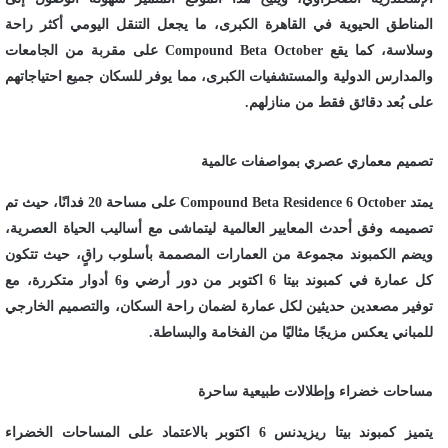
المناطق الحيوية في القاهرة الكبرى، ما يجعل التنقل اليومي أكثر راحة
وسلاسة، كما يقع Compound Beta October على مقربة من الجامعات
والمدارس الدولية والمستشفيات الكبرى، مما يوفر للسكان جميع احتياجاتهم
على بُعد دقائق فقط من منازلهم.
تصميم معماري عصري بمواصفات عالمية
يمتد Compound Beta Residence 6 October على مساحة 20 فدانًا، حيث تم
تصميمه وفق أحدث المعايير العالمية ليتماشى مع أساليب الحياة العصرية،
ويضم الكمبوند مجموعة من العمارات المصممة بأسلوب راقٍ، حيث تتكون
كل عمارة في كمبوند بيتا 6 اكتوبر من دور أرضي و6 أدوار متكررة، مع
توفير مصعدين حديثين لكل عمارة لضمان راحة السكان، والتصميم الخارجي
للمباني يعكس مزيجًا مثاليًا من الفخامة والبساطة.
مساحات خضراء وإطلالات طبيعية ساحرة
يتميز كمبوند بيتا ريزيدنس 6 اكتوبر بالاعتماد على المساحات الخضراء