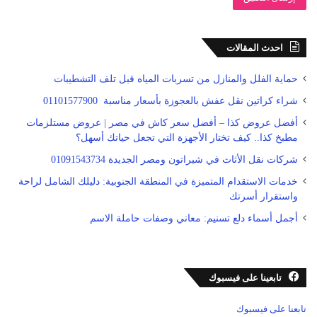
احدث المقالات
حماية الفلل والمنازل من تسربات المياه قبل تلف التشطيبات
شراء كراتين نقل عفش بالعجوزة بأسعار مناسبة 01101577900
أفضل عروض كذا – أفضل سعر كاش في مصر | عروض مستلزمات
مطبخ كذا.. كيف تختار الأجهزة التي تجعل حياتك أسهل؟
شركات نقل الأثاث في شيراتون ومصر الجديدة 01091543734
خدمات الاستقدام المتميزة في المنطقة الجنوبية: دليلك الشامل لراحة
واستقرار أسرتك
أجمل أسماء دلع تسنيم: معاني وصفات حاملة الاسم
تابعينا على فيسبوك
تابعنا على فيسبوك