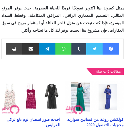
يمثل كمبوند بيتا اكتوبر نموذجًا فريدًا للحياة العصرية، حيث يوفر الموقع
المثالي، التصميم المعماري الراقي، المرافق المتكاملة، وخطط السداد
الميسرة، فإذا كنت تبحث عن منزل فاخر للعائلة أو استثمار مربح في سوق
العقارات، فإن مشروع بيتا ايجيبت يوفر لك كل ما تحتاجه وأكثر.
فيسبوك
تويتر
واتساب
تيلقرام
مشاركة عبر البريد
طباع
مقالات ذات صلة
كولكشن روعة من فساتين سواريه
احدث صور قمصان نوم دلع تركى
محجبات للتفصيل 2020
للعرايس