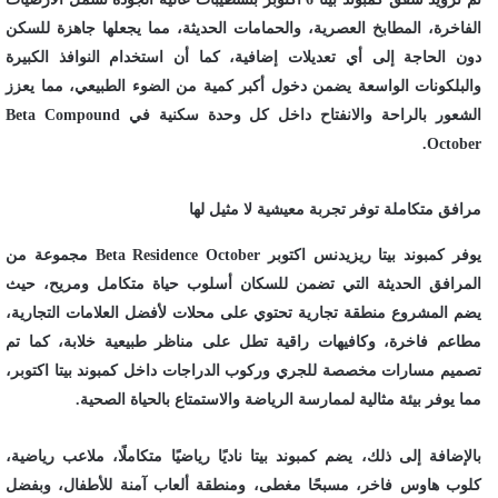
الفاخرة، المطابخ العصرية، والحمامات الحديثة، مما يجعلها جاهزة للسكن
دون الحاجة إلى أي تعديلات إضافية، كما أن استخدام النوافذ الكبيرة
والبلكونات الواسعة يضمن دخول أكبر كمية من الضوء الطبيعي، مما يعزز
الشعور بالراحة والانفتاح داخل كل وحدة سكنية في Beta Compound
October.
مرافق متكاملة توفر تجربة معيشية لا مثيل لها
يوفر كمبوند بيتا ريزيدنس اكتوبر Beta Residence October مجموعة من
المرافق الحديثة التي تضمن للسكان أسلوب حياة متكامل ومريح، حيث
يضم المشروع منطقة تجارية تحتوي على محلات لأفضل العلامات التجارية،
مطاعم فاخرة، وكافيهات راقية تطل على مناظر طبيعية خلابة، كما تم
تصميم مسارات مخصصة للجري وركوب الدراجات داخل كمبوند بيتا اكتوبر،
مما يوفر بيئة مثالية لممارسة الرياضة والاستمتاع بالحياة الصحية.
بالإضافة إلى ذلك، يضم كمبوند بيتا ناديًا رياضيًا متكاملًا، ملاعب رياضية،
كلوب هاوس فاخر، مسبحًا مغطى، ومنطقة ألعاب آمنة للأطفال، وبفضل