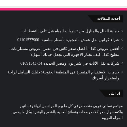
أحدث المقالات
حماية الفلل والمنازل من تسربات المياه قبل تلف التشطيبات
شراء كراتين نقل عفش بالعجوزة بأسعار مناسبة 01101577900
أفضل عروض كذا – أفضل سعر كاش في مصر | عروض مستلزمات
مطبخ كذا.. كيف تختار الأجهزة التي تجعل حياتك أسهل؟
شركات نقل الأثاث في شيراتون ومصر الجديدة 01091543734
خدمات الاستقدام المتميزة في المنطقة الجنوبية: دليلك الشامل لراحة
واستقرار أسرتك
انا انثى
مجتمع نسائى عربى متخصص فى كل ما يهم المراة من ازياء وفساتين
واكسسوارات واكلات وصفات ونصائح للعناية بالشعر والبشرة وكل ما يخص
المرأه العربية