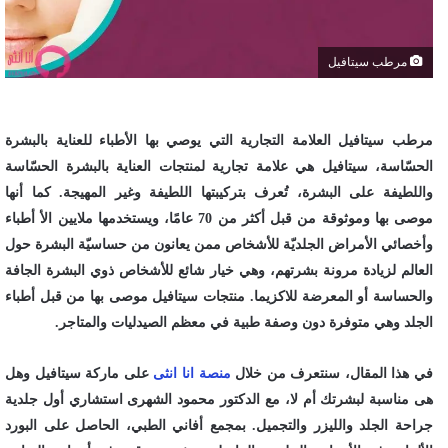
مرطب سيتافيل
مرطب سيتافيل العلامة التجارية التي يوصي بها الأطباء للعناية بالبشرة
الحسّاسة، سيتافيل هي علامة تجارية لمنتجات العناية بالبشرة الحسّاسة
واللطيفة على البشرة، تُعرف بتركيبتها اللطيفة وغير المهيجة. كما أنها
موصى بها وموثوقة من قبل أكثر من 70 عامًا، ويستخدمها ملايين الأ أطباء
وأخصائي الأمراض الجلديّة للأشخاص ممن يعانون من حساسيّة البشرة حول
العالم لزيادة مرونة بشرتهم، وهي خيار شائع للأشخاص ذوي البشرة الجافة
والحساسة أو المعرضة للاكزيما. منتجات سيتافيل موصى بها من قبل أطباء
الجلد وهي متوفرة دون وصفة طبية في معظم الصيدليات والمتاجر.
في هذا المقال، سنتعرف من خلال
منصة انا انثى
على ماركة سيتافيل وهل
هى مناسبة لبشرتك أم لا، مع الدكتور محمود الشهرى استشاري أول جلدية
جراحة الجلد والليزر والتجميل. بمجمع أفاني الطبي، الحاصل على البورد