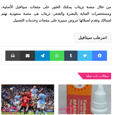
من خلال منصة تريتاب يمكنك العثور على منتجات سيتافيل الأصلية،
ومستحضرات العناية بالبشرة والشعر، تريتاب هى منصة سعودية تهتم
لجمالك وتقدم لعملائها عروض مميزة على منتجات وخدمات التجميل
مرطب سيتافيل
فيسبوك
تويتر
واتساب
تيلقرام
مشاركة عبر البريد
طباع
مقالات ذات صلة