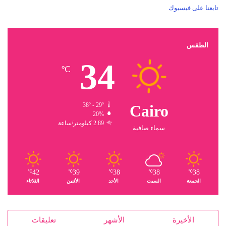
تابعنا على فيسبوك
الطقس
34
℃
38º - 29º
Cairo
20%
2.89 كيلومتر/ساعة
سماء صافية
42
39
38
38
38
℃
℃
℃
℃
℃
الجمعة
السبت
الأحد
الأثنين
الثلاثاء
الأخيرة
الأشهر
تعليقات