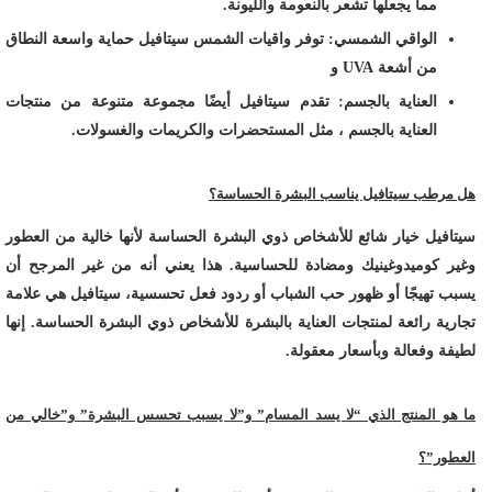
مما يجعلها تشعر بالنعومة والليونة.
الواقي الشمسي: توفر واقيات الشمس سيتافيل حماية واسعة النطاق
من أشعة UVA و
العناية بالجسم: تقدم سيتافيل أيضًا مجموعة متنوعة من منتجات
العناية بالجسم ، مثل المستحضرات والكريمات والغسولات.
هل مرطب سيتافيل يناسب البشرة الحساسة؟
سيتافيل خيار شائع للأشخاص ذوي البشرة الحساسة لأنها خالية من العطور
وغير كوميدوغينيك ومضادة للحساسية. هذا يعني أنه من غير المرجح أن
يسبب تهيجًا أو ظهور حب الشباب أو ردود فعل تحسسية، سيتافيل هي علامة
تجارية رائعة لمنتجات العناية بالبشرة للأشخاص ذوي البشرة الحساسة. إنها
لطيفة وفعالة وبأسعار معقولة.
ما هو المنتج الذي “لا يسد المسام” و”لا يسبب تحسس البشرة” و”خالي من
العطور”؟