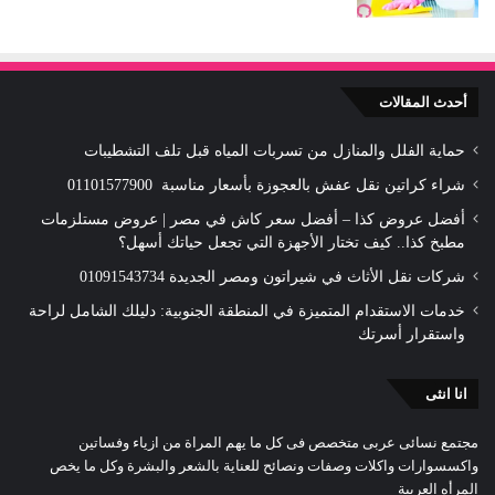
أحدث المقالات
حماية الفلل والمنازل من تسربات المياه قبل تلف التشطيبات
شراء كراتين نقل عفش بالعجوزة بأسعار مناسبة 01101577900
أفضل عروض كذا – أفضل سعر كاش في مصر | عروض مستلزمات
مطبخ كذا.. كيف تختار الأجهزة التي تجعل حياتك أسهل؟
شركات نقل الأثاث في شيراتون ومصر الجديدة 01091543734
خدمات الاستقدام المتميزة في المنطقة الجنوبية: دليلك الشامل لراحة
واستقرار أسرتك
انا انثى
مجتمع نسائى عربى متخصص فى كل ما يهم المراة من ازياء وفساتين
واكسسوارات واكلات وصفات ونصائح للعناية بالشعر والبشرة وكل ما يخص
المرأه العربية