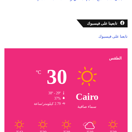
تابعينا على فيسبوك
تابعنا على فيسبوك
الطقس
30
℃
38º - 29º
Cairo
37%
2.79 كيلومتر/ساعة
سماء صافية
℃
℃
℃
℃
℃