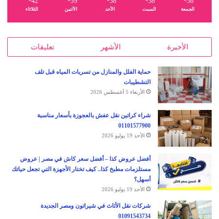
42
39
38
38
38
الجمعة
السبت
الأحد
الأثنين
الثلاثاء
الأخيرة
الأشهر
تعليقات
حماية الفلل والمنازل من تسربات المياه قبل تلف
التشطيبات
الأربعاء 5 أغسطس 2026
شراء كراتين نقل عفش بالعجوزة بأسعار مناسبة
01101577900
الأحد 19 يوليو 2026
أفضل عروض كذا – أفضل سعر كاش في مصر | عروض
مستلزمات مطبخ كذا.. كيف تختار الأجهزة التي تجعل حياتك
أسهل؟
الأحد 19 يوليو 2026
شركات نقل الأثاث في شيراتون ومصر الجديدة
01091543734