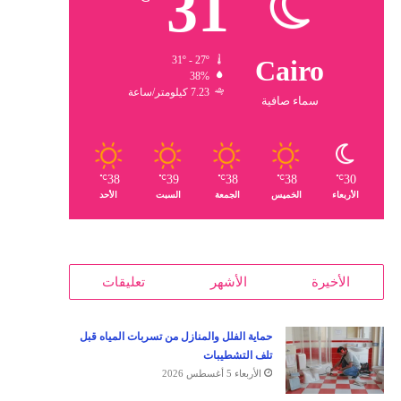
31
31º - 27º
Cairo
38%
7.23 كيلومتر/ساعة
سماء صافية
38
39
38
38
30
℃
℃
℃
℃
℃
الأربعاء
الخميس
الجمعة
السبت
الأحد
الأخيرة
الأشهر
تعليقات
حماية الفلل والمنازل من تسربات المياه قبل
تلف التشطيبات
الأربعاء 5 أغسطس 2026