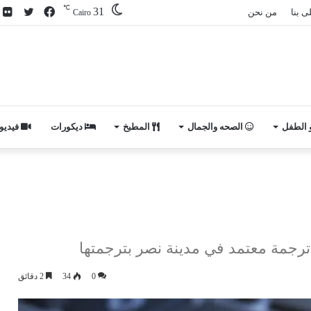
℃
31
فيسبوك
تويتر
ص
ى بنا
من نحن
Cairo
م
ف
و الطفل
الصحه والجمال
المطبخ
ديكورات
فيديو
ترجمة معتمد في مدينة نصر بترجمتها
0
34
2 دقائق