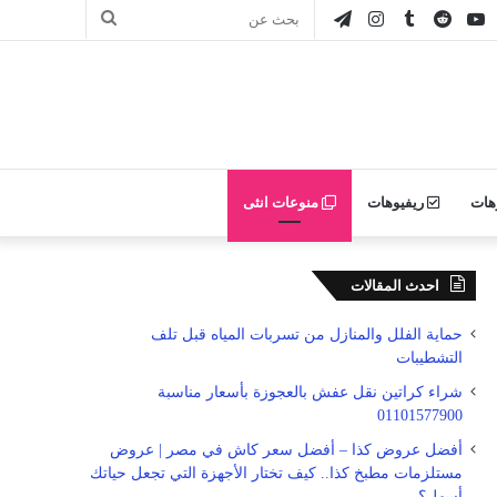
ور
يوتيوب
انستقرام
تيلقرام
بحث
ن
عن
ليكر
هات
ريفيوهات
منوعات انثى
احدث المقالات
حماية الفلل والمنازل من تسربات المياه قبل تلف
التشطيبات
شراء كراتين نقل عفش بالعجوزة بأسعار مناسبة
01101577900
أفضل عروض كذا – أفضل سعر كاش في مصر | عروض
مستلزمات مطبخ كذا.. كيف تختار الأجهزة التي تجعل حياتك
أسهل؟