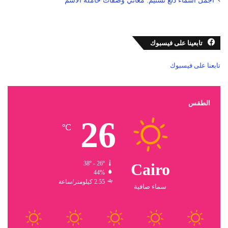
أجمل أسماء دلع تسنيم: معاني وصفات حاملة الاسم
تابعينا على فيسبوك
تابعنا على فيسبوك
الطقس
26
℃
38º - 26º
Cairo
44%
2.55 كيلومتر/ساعة
سماء صافية