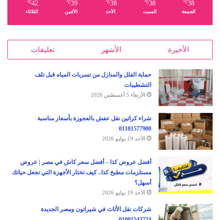
42
39
38
38
38
℃
℃
℃
℃
℃
الجمعة
السبت
الأحد
الأثنين
الثلاثاء
الأخيرة
الأشهر
تعليقات
حماية الفلل والمنازل من تسربات المياه قبل تلف
التشطيبات
الأربعاء 5 أغسطس 2026
شراء كراتين نقل عفش بالعجوزة بأسعار مناسبة
01101577900
الأحد 19 يوليو 2026
أفضل عروض كذا – أفضل سعر كاش في مصر | عروض
مستلزمات مطبخ كذا.. كيف تختار الأجهزة التي تجعل حياتك
أسهل؟
الأحد 19 يوليو 2026
شركات نقل الأثاث في شيراتون ومصر الجديدة
01091543734