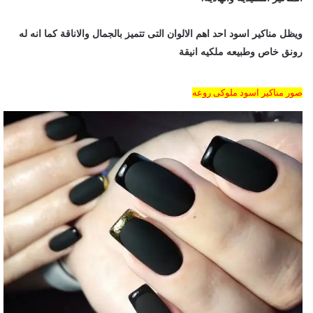
ويظل مناكير اسود احد اهم الالوان التى تتميز بالجمال والاناقة كما انه له
رونق خاص وطبيعه ملكيه انيقة
صور مناكير اسود ملوكى روعه