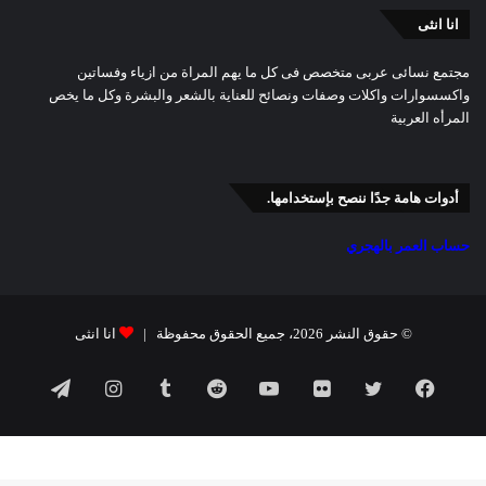
انا انثى
مجتمع نسائى عربى متخصص فى كل ما يهم المراة من ازياء وفساتين
واكسسوارات واكلات وصفات ونصائح للعناية بالشعر والبشرة وكل ما يخص
المرأه العربية
أدوات هامة جدًا ننصح بإستخدامها.
حساب العمر بالهجري
© حقوق النشر 2026، جميع الحقوق محفوظة |
انا انثى
فيسبوك
تويتر
صور
يوتيوب
انستقرام
تيلقرام
من